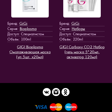
GiGi
GiGi
Бренд:
Бренд:
Bioplasma
Наборы
Серия:
Серия:
Доступ
: Специалистам
Доступ
: Специалистам
Объём: 100ml
Объём: 220ml
GIGI Bioplasma
GIGI Carboxy CO2 Набор
Омолаживающая маска
(гель-маска 5*20мл,
(уп.5шт. х20мл)
активатор 120мл)