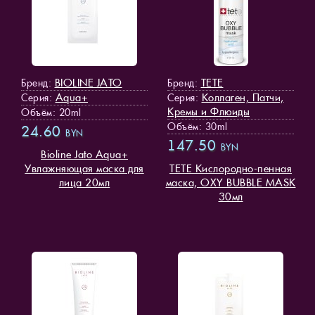
BIOLINE JATO
TETE
Бренд:
Бренд:
Aqua+
Коллаген, Патчи,
Серия:
Серия:
Кремы и Флюиды
Объём: 20ml
Объём: 30ml
24.60
BYN
147.50
BYN
Bioline Jato Aqua+
Увлажняющая маска для
TETE Кислородно-пенная
лица 20мл
маска, OXY BUBBLE MASK
30мл