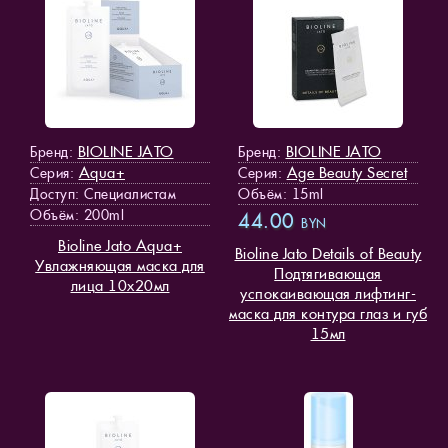
BIOLINE JATO
BIOLINE JATO
Бренд:
Бренд:
Aqua+
Age Beauty Secret
Серия:
Серия:
Доступ
: Специалистам
Объём: 15ml
Объём: 200ml
44.00
BYN
Bioline Jato Aqua+
Bioline Jato Details of Beauty
Увлажняющая маска для
Подтягивающая
лица 10х20мл
успокаивающая лифтинг-
маска для контура глаз и губ
15мл