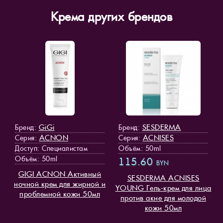
Крема других брендов
GiGi
SESDERMA
Бренд:
Бренд:
ACNON
ACNISES
Серия:
Серия:
Доступ
: Специалистам
Объём: 50ml
Объём: 50ml
115.60
BYN
GIGI ACNON Активный
SESDERMA ACNISES
ночной крем для жирной и
YOUNG Гель-крем для лица
проблемной кожи 50мл
против акне для молодой
кожи 50мл