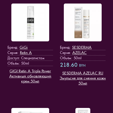
GiGi
SESDERMA
Бренд:
Бренд:
Retin A
AZELAC
Серия:
Серия:
Доступ
: Специалистам
Объём: 50ml
Объём: 50ml
218.60
BYN
GIGI Retin A Triple Power
SESDERMA AZELAC RU
Активный обновляющий
Эмульсия для сияния кожи
крем 50мл
50мл