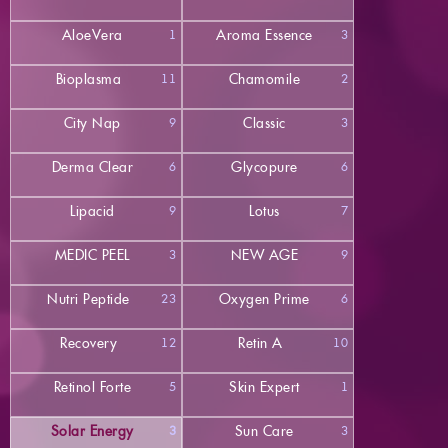
AloeVera
Aroma Essence
1
3
Bioplasma
Chamomile
11
2
City Nap
Classic
9
3
Derma Clear
Glycopure
6
6
Lipacid
Lotus
9
7
MEDIC PEEL
NEW AGE
3
9
Nutri Peptide
Oxygen Prime
23
6
Recovery
Retin A
12
10
Retinol Forte
Skin Expert
5
1
Solar Energy
Sun Care
3
3