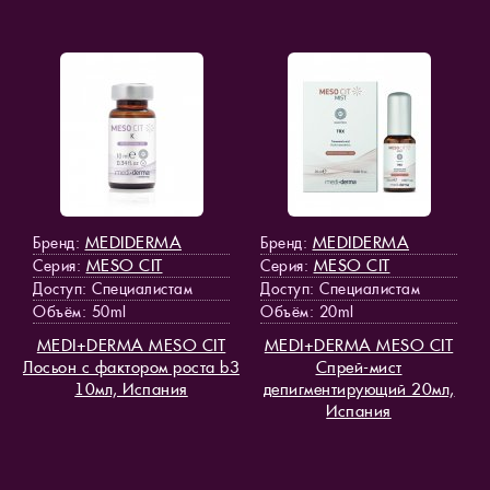
MEDIDERMA
MEDIDERMA
Бренд:
Бренд:
MESO СIT
MESO СIT
Серия:
Серия:
Доступ
: Специалистам
Доступ
: Специалистам
Объём: 50ml
Объём: 20ml
MEDI+DERMA MESO СIT
MEDI+DERMA MESO СIT
Лосьон с фактором роста b3
Спрей-мист
10мл, Испания
депигментирующий 20мл,
Испания