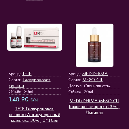
TETE
MEDIDERMA
Бренд:
Бренд:
Гиалуроновая
MESO СIT
Серия:
Серия:
кислота
Доступ
: Специалистам
Объём: 30ml
Объём: 30ml
140.90
BYN
MEDI+DERMA MESO СIT
Базовая сыворотка 30мл,
TETE Гиалуроновая
Испания
кислота+Антикуперозный
комплекс 30мл, 3*10мл