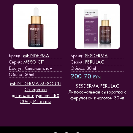
MEDIDERMA
SESDERMA
Бренд:
Бренд:
MESO СIT
FERULAC
Серия:
Серия:
Доступ
: Специалистам
Объём: 30ml
Объём: 30ml
200.70
BYN
MEDI+DERMA MESO СIT
SESDERMA FERULAC
Сыворотка
Липосомальная сыворотка с
депигментирующая TRX
феруловой кислотой 30мл
30мл, Испания