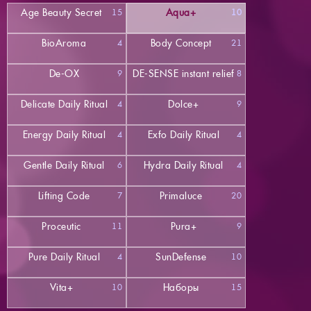
Age Beauty Secret
Aqua+
15
10
BioAroma
Body Concept
4
21
De-OX
DE-SENSE instant relief
9
8
Delicate Daily Ritual
Dolce+
4
9
Energy Daily Ritual
Exfo Daily Ritual
4
4
Gentle Daily Ritual
Hydra Daily Ritual
6
4
Lifting Code
Primaluce
7
20
Proceutic
Pura+
11
9
Pure Daily Ritual
SunDefense
4
10
Vita+
Наборы
10
15