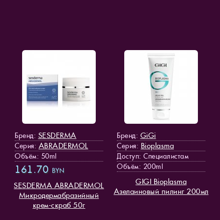
SESDERMA
GiGi
Бренд:
Бренд:
ABRADERMOL
Bioplasma
Серия:
Серия:
Объём: 50ml
Доступ
: Специалистам
Объём: 200ml
161.70
BYN
GIGI Bioplasma
SESDERMA ABRADERMOL
Азелаиновый пилинг 200мл
Микродермабразийный
крем-скраб 50г