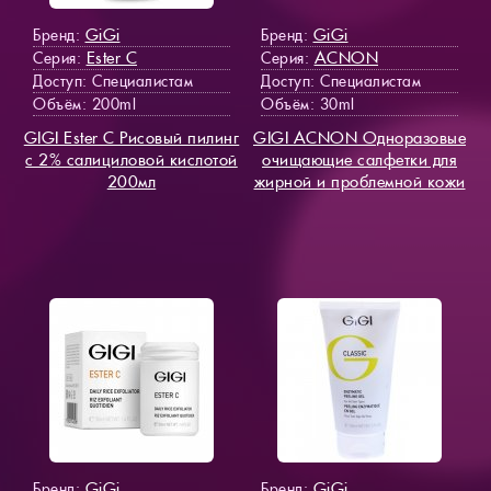
GiGi
GiGi
Бренд:
Бренд:
Ester C
ACNON
Серия:
Серия:
Доступ
: Специалистам
Доступ
: Специалистам
Объём: 200ml
Объём: 30ml
GIGI Ester C Рисовый пилинг
GIGI ACNON Одноразовые
c 2% салициловой кислотой
очищающие салфетки для
200мл
жирной и проблемной кожи
GiGi
GiGi
Бренд:
Бренд: