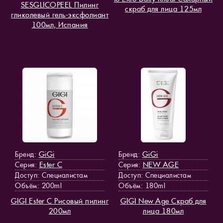
SESGLICOPEEL Пилинг
скраб для лица 125мл
гликолевый гель-эксфолиант
100мл, Испания
GiGi
GiGi
Бренд:
Бренд:
Ester C
NEW AGE
Серия:
Серия:
Доступ
: Специалистам
Доступ
: Специалистам
Объём: 200ml
Объём: 180ml
GIGI Ester C Рисовый пилинг
GIGI New Age Скраб для
200мл
лица 180мл