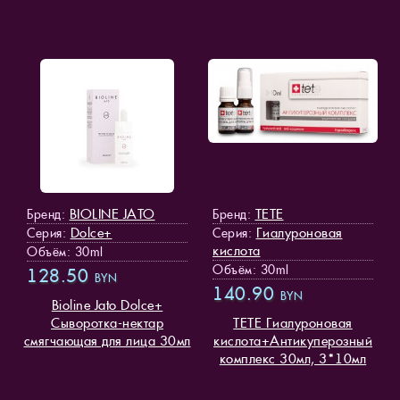
BIOLINE JATO
TETE
Бренд:
Бренд:
Dolce+
Гиалуроновая
Серия:
Серия:
кислота
Объём: 30ml
Объём: 30ml
128.50
BYN
140.90
BYN
Bioline Jato Dolce+
Cыворотка-нектар
TETE Гиалуроновая
смягчающая для лица 30мл
кислота+Антикуперозный
комплекс 30мл, 3*10мл