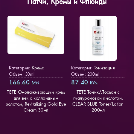
Патчи, Кремы и Флюиды
Крема
Тонизация
Категория:
Категория:
Объём: 30ml
Объём: 200ml
166.60
87.40
BYN
BYN
TETE Омолаживающий крем
TETE Тоник/Лосьон с
для век с коллоидным
гиалуроновой кислотой,
золотом, Revitalizing Gold Eye
CLEAR BLUE Toner/Lotion
Cream 30мл
200мл