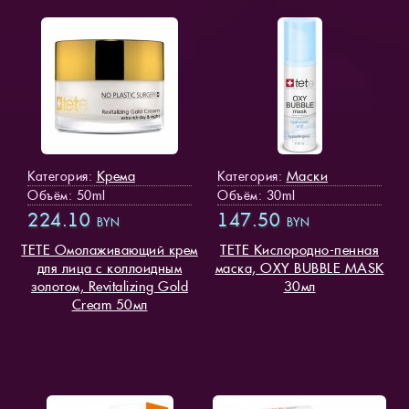
Крема
Маски
Категория:
Категория:
Объём: 50ml
Объём: 30ml
224.10
147.50
BYN
BYN
TETE Омолаживающий крем
TETE Кислородно-пенная
для лица с коллоидным
маска, OXY BUBBLE MASK
золотом, Revitalizing Gold
30мл
Cream 50мл