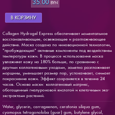
35.00
BYN
В КОРЗИНУ
Collagen Hydrogel Express обеспечивает моментальное
восстанавливающее, освежающее и разглаживающее
действие. Маска создана по инновационной технологии,
"пробуждающей" активные компоненты под воздействием
температуры кожи. В процессе использования маска
увлажняет кожу на 180% больше, по сравнению с
другими коллагеновыми уходами, заметно разглаживает
морщины, уменьшает размер пор, успокаивает, снимает
покраснение кожи. Эффект сохраняется в течение 24
часов. Основа маски: коллагеновый матрикс,
обогащенный гиалуроновой кислотой и клеточными эко-
экстрактами растений.
Water, glycerin, carrageenan, ceratonia siliqua gum,
cyamopsis tetragonoloba (guar) gum, butylene glycol,