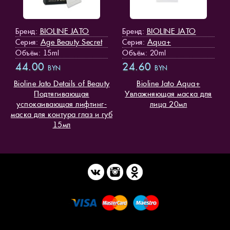
BIOLINE JATO
BIOLINE JATO
Бренд:
Бренд:
Age Beauty Secret
Aqua+
Серия:
Серия:
Объём: 15ml
Объём: 20ml
44.00
24.60
BYN
BYN
Bioline Jato Details of Beauty
Bioline Jato Aqua+
Подтягивающая
Увлажняющая маска для
успокаивающая лифтинг-
лица 20мл
маска для контура глаз и губ
15мл