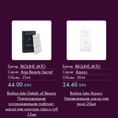
BIOLINE JATO
BIOLINE JATO
Бренд:
Бренд:
Age Beauty Secret
Aqua+
Серия:
Серия:
Объём: 15ml
Объём: 20ml
44.00
24.60
BYN
BYN
Bioline Jato Details of Beauty
Bioline Jato Aqua+
Подтягивающая
Увлажняющая маска для
успокаивающая лифтинг-
лица 20мл
маска для контура глаз и губ
15мл