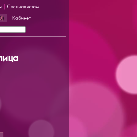
ы
|
Специалистам
0)
Кабинет
лица
т
.