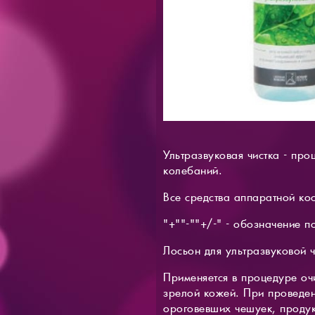
Ультразвуковая чистка - пр
колебаний.
Все средства аппаратной ко
"+""-""+/-" - обозначение п
Лосьон для ультразвуковой ч
Применяется в процедуре о
зрелой кожей. При проведен
ороговевших чешуек, продук