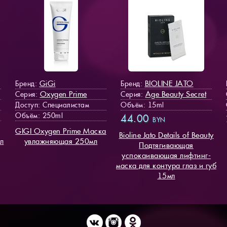
GiGi
BIOLINE JATO
Бренд:
Бренд:
Oxygen Prime
Age Beauty Secret
Серия:
Серия:
Доступ
: Специалистам
Объём: 15ml
Объём: 250ml
44.00
BYN
GIGI Oxygen Prime Маска
Bioline Jato Details of Beauty
л
увлажняющая 250мл
Подтягивающая
успокаивающая лифтинг-
маска для контура глаз и губ
15мл