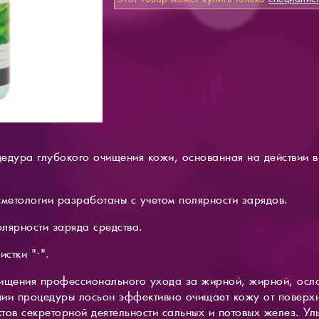
оцедура глубокого очищения кожи, основанная на действии 
сметологии разработаны с учетом полярности зарядов.
олярности заряда средства.
истки "-".
чищения профессионального ухода за жирной, жирной, осл
ии процедуры лосьон эффективно очищает кожу от поверхн
тов секреторной деятельности сальных и потовых желез. Ул