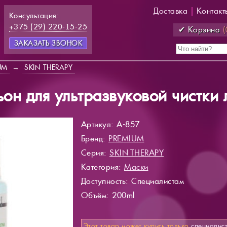
Доставка
|
Контакт
Консультация:
+375 (29) 220-15-25
✔ Корзина
(
ЗАКАЗАТЬ ЗВОНОК
UM
→
SKIN THERAPY
ьон для ультразвуковой чистки 
Артикул: A-857
Бренд:
PREMIUM
Серия:
SKIN THERAPY
Категория:
Маски
Доступность
: Специалистам
Объём: 200ml
Этот товар может купить только
специалис