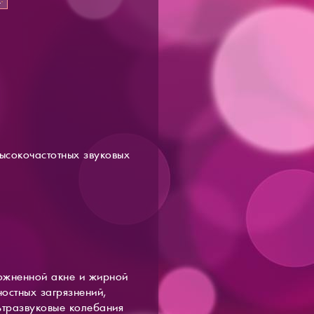
высокочастотных звуковых
ожненной акне и жирной
остных загрязнений,
ьтразвуковые колебания