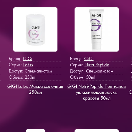
GiGi
GiGi
Бренд:
Бренд:
Lotus
Nutri Peptide
Серия:
Серия:
Доступ
: Специалистам
Доступ
: Специалистам
Объём: 250ml
Объём: 50ml
GIGI Lotus Маска молочная
GIGI Nutri-Peptide Пептидная
250мл
увлажняющая маска
О
красоты 50мл