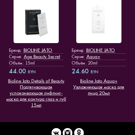
BIOLINE JATO
BIOLINE JATO
Бренд:
Бренд:
Age Beauty Secret
Aqua+
Серия:
Серия:
Объём: 15ml
Объём: 20ml
44.00
24.60
BYN
BYN
Bioline Jato Details of Beauty
Bioline Jato Aqua+
Подтягивающая
Увлажняющая маска для
успокаивающая лифтинг-
лица 20мл
маска для контура глаз и губ
15мл