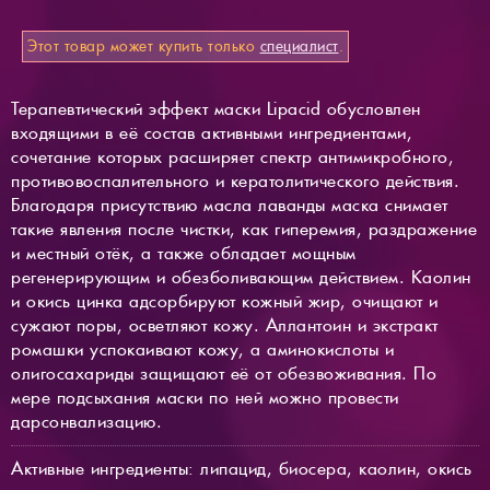
Этот товар может купить только
специалист
.
Терапевтический эффект маски Lipacid обусловлен
входящими в её состав активными ингредиентами,
сочетание которых расширяет спектр антимикробного,
противовоспалительного и кератолитического действия.
Благодаря присутствию масла лаванды маска снимает
такие явления после чистки, как гиперемия, раздражение
и местный отёк, а также обладает мощным
регенерирующим и обезболивающим действием. Каолин
и окись цинка адсорбируют кожный жир, очищают и
сужают поры, осветляют кожу. Аллантоин и экстракт
ромашки успокаивают кожу, а аминокислоты и
олигосахариды защищают её от обезвоживания. По
мере подсыхания маски по ней можно провести
дарсонвализацию.
Активные ингредиенты: липацид, биосера, каолин, окись