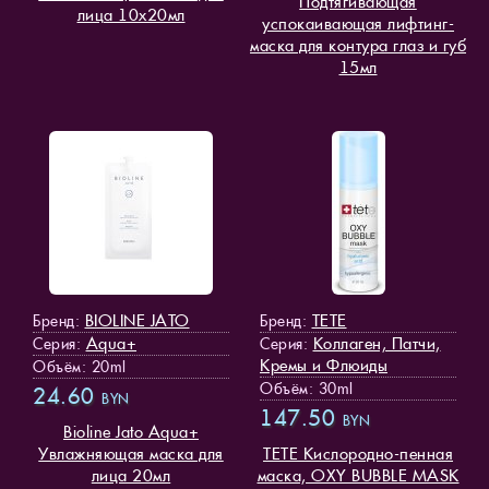
Подтягивающая
лица 10х20мл
успокаивающая лифтинг-
маска для контура глаз и губ
15мл
BIOLINE JATO
TETE
Бренд:
Бренд:
Aqua+
Коллаген, Патчи,
Серия:
Серия:
Кремы и Флюиды
Объём: 20ml
Объём: 30ml
24.60
BYN
147.50
BYN
Bioline Jato Aqua+
Увлажняющая маска для
TETE Кислородно-пенная
лица 20мл
маска, OXY BUBBLE MASK