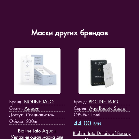
Маски других брендов
BIOLINE JATO
BIOLINE JATO
Бренд:
Бренд:
Aqua+
Age Beauty Secret
Серия:
Серия:
Доступ
: Специалистам
Объём: 15ml
Объём: 200ml
44.00
BYN
Bioline Jato Aqua+
Bioline Jato Details of Beauty
Увлажняющая маска для