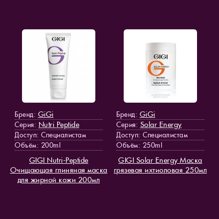
GiGi
GiGi
Бренд:
Бренд:
Nutri Peptide
Solar Energy
Серия:
Серия:
Доступ
: Специалистам
Доступ
: Специалистам
Объём: 200ml
Объём: 250ml
GIGI Nutri-Peptide
GIGI Solar Energy Маска
Очищающая глиняная маска
грязевая ихтиоловая 250мл
для жирной кожи 200мл