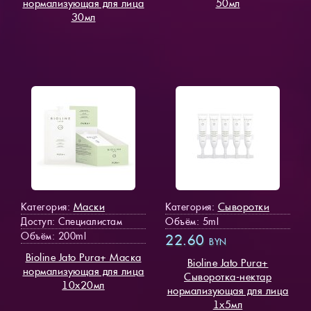
нормализующая для лица
50мл
30мл
Маски
Сыворотки
Категория:
Категория:
Доступ
: Специалистам
Объём: 5ml
Объём: 200ml
22.60
BYN
Bioline Jato Pura+ Маска
Bioline Jato Pura+
нормализующая для лица
Cыворотка-нектар
10х20мл
нормализующая для лица
1х5мл