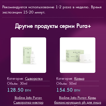
Рекомендуется использование 1-2 раза в неделю. Время
экспозиции 15-20 минут.
Другие продукты серии Pura+
Сыворотки
Крема
Категория:
Категория:
Объём: 30ml
Объём: 50ml
128.50
154.50
BYN
BYN
Bioline Jato Pura+
Bioline Jato Pura+ Крем
Cыворотка-нектар
балансирующий ph для лица