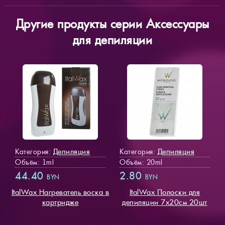
Другие продукты серии Аксессуары
для депиляции
Депиляция
Депиляция
Категория:
Категория:
Объём: 1ml
Объём: 20ml
44.40
2.80
BYN
BYN
ItalWax Нагреватель воска в
ItalWax Полоски для
картридже
депиляции 7х20см 20шт