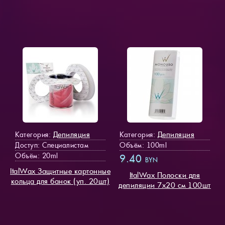
Депиляция
Депиляция
Категория:
Категория:
Доступ
: Специалистам
Объём: 100ml
Объём: 20ml
9.40
BYN
ItalWax Защитные картонные
ItalWax Полоски для
кольца для банок (уп. 20шт)
депиляции 7х20 см 100шт