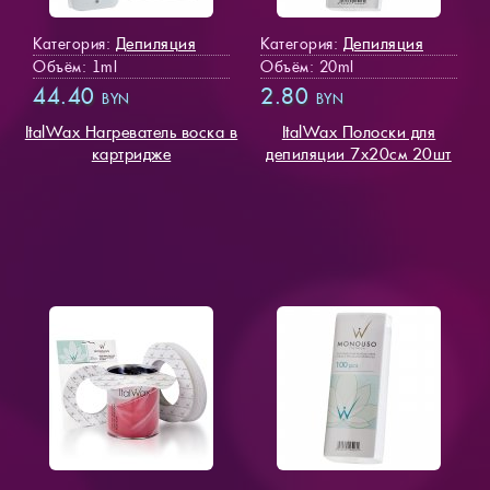
Депиляция
Депиляция
Категория:
Категория:
Объём: 1ml
Объём: 20ml
44.40
2.80
BYN
BYN
ItalWax Нагреватель воска в
ItalWax Полоски для
картридже
депиляции 7х20см 20шт