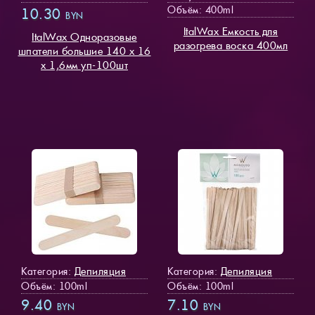
Объём: 400ml
10.30
BYN
ItalWax Емкость для
ItalWax Одноразовые
разогрева воска 400мл
шпатели большие 140 х 16
х 1,6мм уп-100шт
Депиляция
Депиляция
Категория:
Категория:
Объём: 100ml
Объём: 100ml
9.40
7.10
BYN
BYN