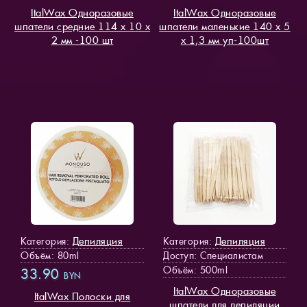
ItalWax Одноразовые
ItalWax Одноразовые
шпатели средние 114 х 10 х
шпатели маленькие 140 х 5
2 мм -100 шт
х 1,3 мм уп-100шт
Депиляция
Депиляция
Категория:
Категория:
Объём: 80ml
Доступ
: Специалистам
Объём: 500ml
33.90
BYN
ItalWax Одноразовые
ItalWax Полоски для
шпатели для депиляции