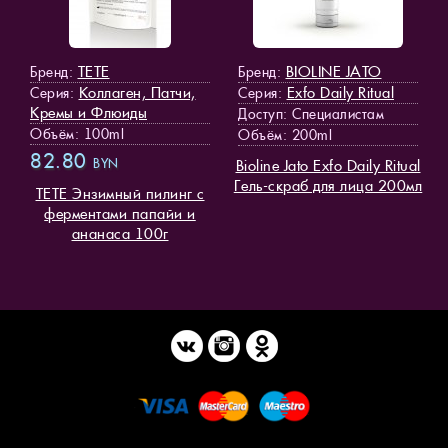
TETE
BIOLINE JATO
Бренд:
Бренд:
Коллаген, Патчи,
Exfo Daily Ritual
Серия:
Серия:
Кремы и Флюиды
Доступ
: Специалистам
Объём: 100ml
Объём: 200ml
82.80
BYN
Bioline Jato Exfo Daily Ritual
Гель-скраб для лица 200мл
TETE Энзимный пилинг с
ферментами папайи и
ананаса 100г