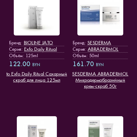
BIOLINE JATO
SESDERMA
Бренд:
Бренд:
Exfo Daily Ritual
ABRADERMOL
Серия:
Серия:
Объём: 125ml
Объём: 50ml
122.00
161.70
BYN
BYN
to Exfo Daily Ritual Сахарный
SESDERMA ABRADERMOL
скраб для лица 125мл
Микродермабразийный
крем-скраб 50г