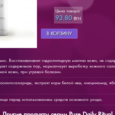
Цена товара:
93.80
BYN
В КОРЗИНУ
ис. Восстанавливает гидролипидную мантию кожи, не соде
щает содержимое пор, нормализует выработку кожного сала
ой кожи, при угревой болезни.
тоолигосахариды, экстракт коры белой ивы, ниацинамид, яб
ица перед использованием средств основного ухода.
Другие продукты серии Pure Daily Ritual