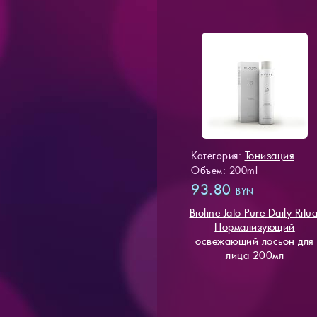
Тонизация
Категория:
Объём: 200ml
93.80
BYN
Bioline Jato Pure Daily Ritua
Нормализующий
освежающий лосьон для
лица 200мл