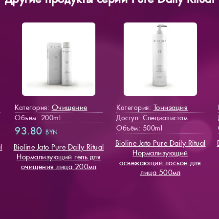
Очищение
Тонизация
Категория:
Категория:
Объём: 200ml
Доступ
: Специалистам
Объём: 500ml
93.80
BYN
Bioline Jato Pure Daily Ritual
l
Bioline Jato Pure Daily Ritual
Нормализующий
Нормализующий гель для
освежающий лосьон для
очищения лица 200мл
лица 500мл