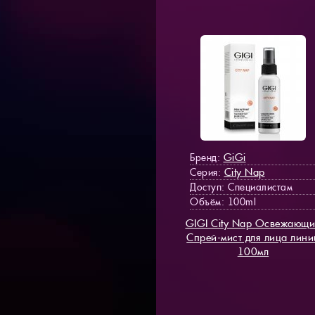
GiGi
Бренд:
City Nap
Серия:
Доступ
: Специалистам
Объём: 100ml
GIGI City Nap Освежающ
Спрей-мист для лица лини
100мл