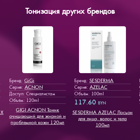
Тонизация других брендов
GiGi
SESDERMA
Бренд:
Бренд:
ACNON
AZELAC
Серия:
Серия:
Доступ
: Специалистам
Объём: 100ml
Объём: 120ml
117.60
BYN
GIGI ACNON Тоник
RX
SESDERMA AZELAC Лосьон
очищающий для жирной и
для лица, волос и тела
проблемной кожи 120мл
100мл