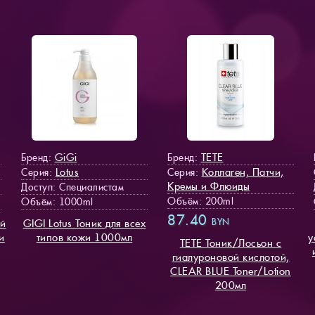
GiGi
TETE
Бренд:
Бренд:
Lotus
Коллаген, Патчи,
Серия:
Серия:
Кремы и Флюиды
Доступ
: Специалистам
Объём: 200ml
Объём: 1000ml
87.40
BYN
ий
GIGI Lotus Тоник для всех
и
типов кожи 1000мл
у
TETE Тоник/Лосьон с
гиалуроновой кислотой,
CLEAR BLUE Toner/Lotion
200мл