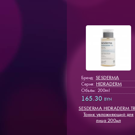
SESDERMA
Бренд:
HIDRADERM
Серия:
Объём: 200ml
165.30
BYN
SESDERMA HIDRADERM T
Тоник увлажняющий для
лица 200мл