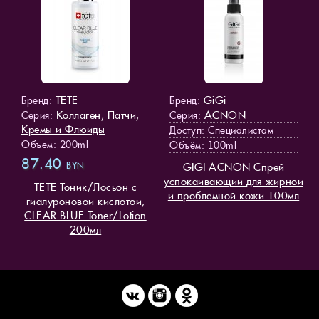
TETE
GiGi
Бренд:
Бренд:
Коллаген, Патчи,
ACNON
Серия:
Серия:
Кремы и Флюиды
Доступ
: Специалистам
Объём: 200ml
Объём: 100ml
87.40
BYN
GIGI ACNON Спрей
успокаивающий для жирной
TETE Тоник/Лосьон с
и проблемной кожи 100мл
гиалуроновой кислотой,
CLEAR BLUE Toner/Lotion
200мл