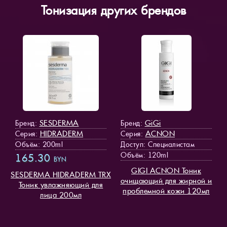
Тонизация других брендов
SESDERMA
GiGi
Бренд:
Бренд:
HIDRADERM
ACNON
Серия:
Серия:
Объём: 200ml
Доступ
: Специалистам
Объём: 120ml
165.30
BYN
GIGI ACNON Тоник
SESDERMA HIDRADERM TRX
очищающий для жирной и
Тоник увлажняющий для
проблемной кожи 120мл
лица 200мл