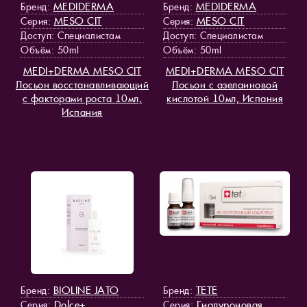
MEDIDERMA
MEDIDERMA
Бренд:
Бренд:
MESO СIT
MESO СIT
Серия:
Серия:
Доступ
: Специалистам
Доступ
: Специалистам
Объём: 50ml
Объём: 50ml
MEDI+DERMA MESO СIT
MEDI+DERMA MESO СIT
Лосьон восстанавливающий
Лосьон с азелаиновой
с факторами роста 10мл,
кислотой 10мл, Испания
Испания
BIOLINE JATO
TETE
Бренд:
Бренд:
Dolce+
Гиалуроновая
Серия:
Серия: