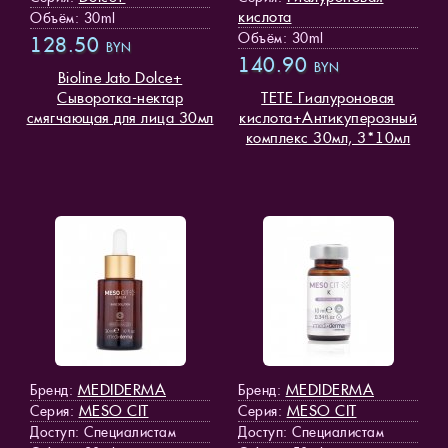
кислота
Объём: 30ml
Объём: 30ml
128.50
BYN
140.90
BYN
Bioline Jato Dolce+
Cыворотка-нектар
TETE Гиалуроновая
смягчающая для лица 30мл
кислота+Антикуперозный
комплекс 30мл, 3*10мл
MEDIDERMA
MEDIDERMA
Бренд:
Бренд:
MESO СIT
MESO СIT
Серия:
Серия:
Доступ
: Специалистам
Доступ
: Специалистам