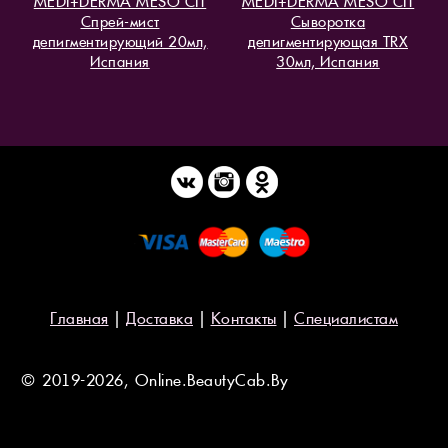
MEDI+DERMA MESO СIT
MEDI+DERMA MESO СIT
Спрей-мист
Сыворотка
депигментирующий 20мл,
депигментирующая TRX
Испания
30мл, Испания
Главная
|
Доставка
|
Контакты
|
Специалистам
© 2019-2026, Online.BeautyCab.By