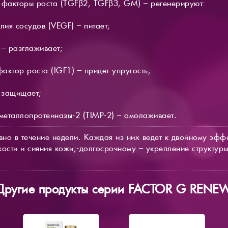
факторы роста (TGFβ2, TGFβ3, GM) – регенерируют:
лия сосудов (VEGF) – питает;
 – разглаживает;
ктор роста (IGF1) – придет упругость;
– защищает;
 металлопротеиназы-2 (TIMP-2) – омолаживает.
но в течение недели. Каждая из них ведет к двойному эфф
кости и сияния кожи;-долгосрочному – укрепление структур
Другие продукты серии FACTOR G RENE