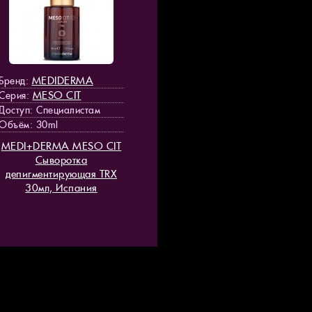
MEDIDERMA
Бренд:
MESO СIT
Серия:
Доступ
: Специалистам
Объём: 30ml
MEDI+DERMA MESO СIT
Сыворотка
депигментирующая TRX
30мл, Испания