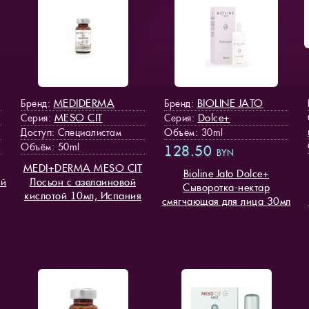
MEDIDERMA
BIOLINE JATO
Бренд:
Бренд:
MESO СIT
Dolce+
Серия:
Серия:
Доступ
: Специалистам
Объём: 30ml
Объём: 50ml
128.50
BYN
MEDI+DERMA MESO СIT
Bioline Jato Dolce+
ий
Лосьон с азелаиновой
Cыворотка-нектар
кислотой 10мл, Испания
смягчающая для лица 30мл