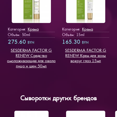
Крема
Крема
Категория:
Категория:
Объём: 50ml
Объём: 15ml
275.60
165.30
BYN
BYN
SESDERMA FACTOR G
SESDERMA FACTOR G
RENEW Средство
RENEW Крем для зоны
омолаживающее для овала
вокруг глаз 15мл
лица и шеи 50мл
Сыворотки других брендов