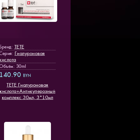
TETE
Бренд:
Гиалуроновая
Серия:
кислота
Объём: 30ml
140.90
BYN
TETE Гиалуроновая
кислота+Антикуперозный
комплекс 30мл, 3*10мл