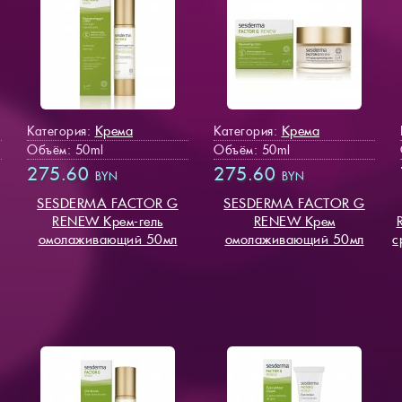
Крема
Крема
Категория:
Категория:
Объём: 50ml
Объём: 50ml
275.60
275.60
BYN
BYN
SESDERMA FACTOR G
SESDERMA FACTOR G
RENEW Крем-гель
RENEW Крем
омолаживающий 50мл
омолаживающий 50мл
с