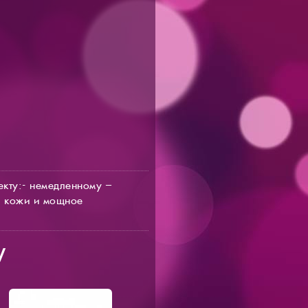
екту:- немедленному –
ы кожи и мощное
W