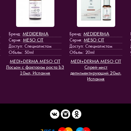
MEDIDERMA
MEDIDERMA
Бренд:
Бренд:
MESO СIT
MESO СIT
Серия:
Серия:
Доступ
: Специалистам
Доступ
: Специалистам
Объём: 50ml
Объём: 20ml
MEDI+DERMA MESO СIT
MEDI+DERMA MESO СIT
Лосьон с фактором роста b3
Спрей-мист
10мл, Испания
депигментирующий 20мл,
Испания