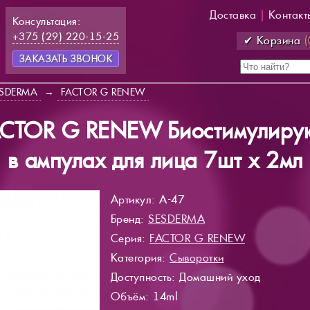
Доставка
|
Контакт
Консультация:
+375 (29) 220-15-25
✔ Корзина
(
ЗАКАЗАТЬ ЗВОНОК
SDERMA
→
FACTOR G RENEW
CTOR G RENEW Биостимулирую
в ампулах для лица 7шт х 2мл
Артикул: A-47
Бренд:
SESDERMA
Серия:
FACTOR G RENEW
Категория:
Сыворотки
Доступность
: Домашний уход
Объём: 14ml