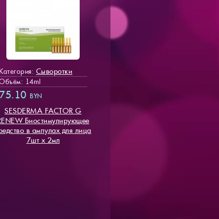
Сыворотки
Категория:
Объём: 14ml
75.10
BYN
SESDERMA FACTOR G
RENEW Биостимулирующее
редство в ампулах для лица
7шт х 2мл