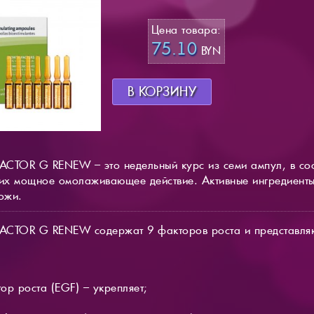
Цена товара:
75.10
BYN
В КОРЗИНУ
CTOR G RENEW – это недельный курс из семи ампул, в сост
их мощное омолаживающее действие. Активные ингредиент
ожи.
ACTOR G RENEW содержат 9 факторов роста и представляю
ор роста (EGF) – укрепляет;