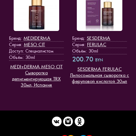
MEDIDERMA
SESDERMA
Бренд:
Бренд:
MESO СIT
FERULAC
Серия:
Серия:
Доступ
: Специалистам
Объём: 30ml
Объём: 30ml
200.70
BYN
MEDI+DERMA MESO СIT
SESDERMA FERULAC
Сыворотка
Липосомальная сыворотка с
депигментирующая TRX
феруловой кислотой 30мл
30мл, Испания