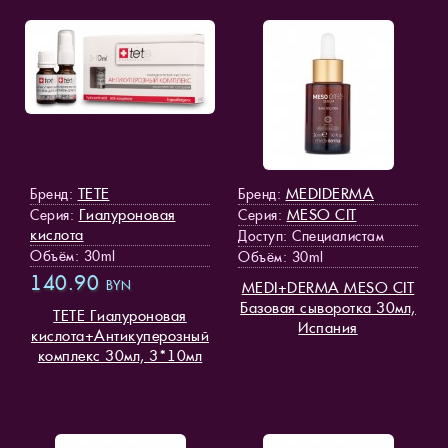
TETE
MEDIDERMA
Бренд:
Бренд:
Гиалуроновая
MESO СIT
Серия:
Серия:
кислота
Доступ
: Специалистам
Объём: 30ml
Объём: 30ml
140.90
BYN
MEDI+DERMA MESO СIT
Базовая сыворотка 30мл,
TETE Гиалуроновая
Испания
кислота+Антикуперозный
комплекс 30мл, 3*10мл