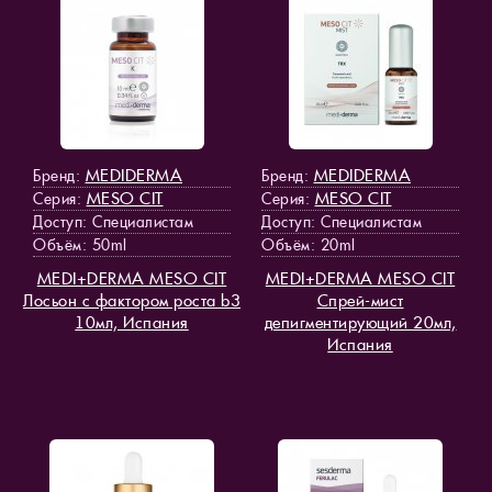
MEDIDERMA
MEDIDERMA
Бренд:
Бренд:
MESO СIT
MESO СIT
Серия:
Серия:
Доступ
: Специалистам
Доступ
: Специалистам
Объём: 50ml
Объём: 20ml
MEDI+DERMA MESO СIT
MEDI+DERMA MESO СIT
Лосьон с фактором роста b3
Спрей-мист
10мл, Испания
депигментирующий 20мл,
Испания