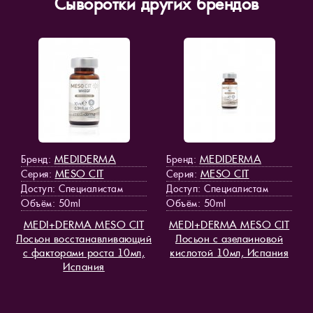
Сыворотки других брендов
MEDIDERMA
MEDIDERMA
Бренд:
Бренд:
MESO СIT
MESO СIT
Серия:
Серия:
Доступ
: Специалистам
Доступ
: Специалистам
Объём: 50ml
Объём: 50ml
MEDI+DERMA MESO СIT
MEDI+DERMA MESO СIT
Лосьон восстанавливающий
Лосьон с азелаиновой
с факторами роста 10мл,
кислотой 10мл, Испания
Испания