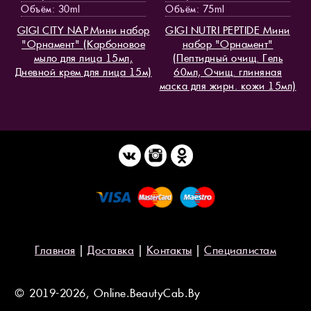
Объём: 30ml
Объём: 75ml
GIGI CITY NAP Мини набор
GIGI NUTRI PEPTIDE Мини
"Орнамент" (Карбоновое
набор "Орнамент"
мыло для лица 15мл,
(Пептидный очищ. Гель
Дневной крем для лица 15м)
60мл, Очищ. глиняная
маска для жирн. кожи 15мл)
Главная
|
Доставка
|
Контакты
|
Специалистам
© 2019-2026, Online.BeautyCab.By