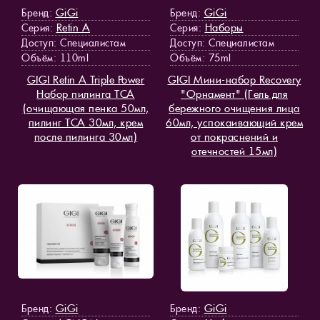
GiGi
GiGi
Бренд:
Бренд:
Retin A
Наборы
Серия:
Серия:
Доступ
: Специалистам
Доступ
: Специалистам
Объём: 110ml
Объём: 75ml
GIGI Retin A Triple Power
GIGI Мини-набор Recovery
Набор пилинга TCA
"Орнамент" (Гель для
(очищающая пенка 50мл,
бережного очищения лица
пилинг TCA 30мл, крем
60мл, успокаивающий крем
после пилинга 30мл)
от покраснений и
отечностей 15мл)
GiGi
GiGi
Бренд:
Бренд: