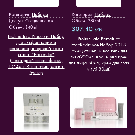
Наборы
Наборы
Категория:
Категория:
Доступ
: Специалистам
Объём: 280ml
Объём: 140ml
307.40
BYN
Bioline Jato Proceutic Набор
Bioline Jato Primaluce
для эксфолиации и
ExfoRadiance Набор 2018
регенерации зрелой кожи
(очищ.отшел. и вос.гель для
линии "Proceutic"
лица200мл, вос. и увл.крем
(Пептидный отшел.флюид
для лица 50мл, крем для глаз
10*4мл+Ретин.очищ.маска-
и губ 30мл)
бустер