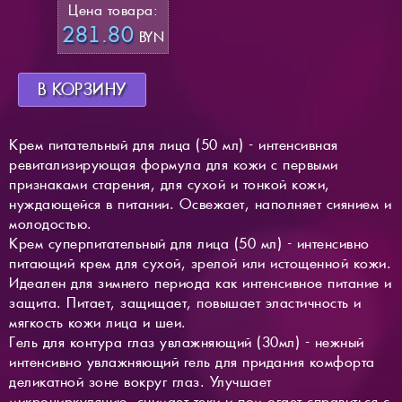
Цена товара:
281.80
BYN
В КОРЗИНУ
Крем питательный для лица (50 мл) - интенсивная
ревитализирующая формула для кожи с первыми
признаками старения, для сухой и тонкой кожи,
нуждающейся в питании. Освежает, наполняет сиянием и
молодостью.
Крем суперпитательный для лица (50 мл) - интенсивно
питающий крем для сухой, зрелой или истощенной кожи.
Идеален для зимнего периода как интенсивное питание и
защита. Питает, защищает, повышает эластичность и
мягкость кожи лица и шеи.
Гель для контура глаз увлажняющий (30мл) - нежный
интенсивно увлажняющий гель для придания комфорта
деликатной зоне вокруг глаз. Улучшает
микроциркуляцию, снимает теки и пом огает справиться с