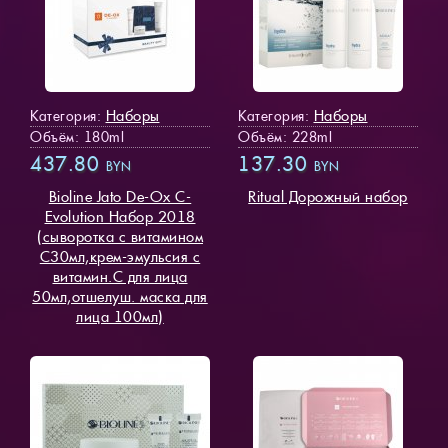
Наборы
Наборы
Категория:
Категория:
Объём: 180ml
Объём: 228ml
437.80
137.30
BYN
BYN
Bioline Jato De-Ox C-
Ritual Дорожный набор
Evolution Набор 2018
(сыворотка с витамином
С30мл,крем-эмульсия с
витамин.С для лица
50мл,отшелуш. маска для
лица 100мл)