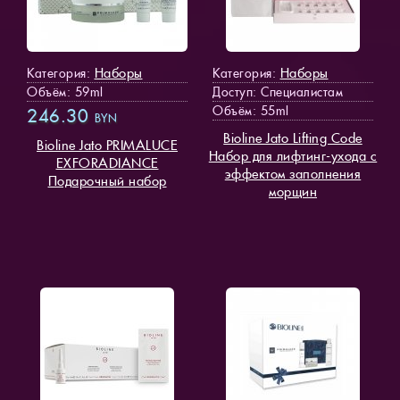
Наборы
Наборы
Категория:
Категория:
Объём: 59ml
Доступ
: Специалистам
Объём: 55ml
246.30
BYN
Bioline Jato Lifting Code
Bioline Jato PRIMALUCE
Набор для лифтинг-ухода с
EXFORADIANCE
эффектом заполнения
Подарочный набор
морщин