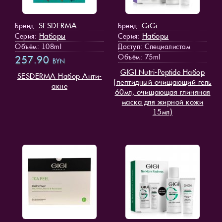
SESDERMA
GiGi
Бренд:
Бренд:
Наборы
Наборы
Серия:
Серия:
Объём: 108ml
Доступ
: Специалистам
Объём: 75ml
257.90
BYN
GIGI Nutri-Peptide Набор
SESDERMA Набор Анти-
(пептидный очищающий гель
акне
60мл, очищающая глиняная
маска для жирной кожи
15мл)