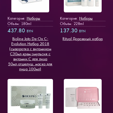
Наборы
Наборы
Категория:
Категория:
Объём: 180ml
Объём: 228ml
437.80
137.30
BYN
BYN
Bioline Jato De-Ox C-
Ritual Дорожный набор
Evolution Набор 2018
(сыворотка с витамином
С30мл,крем-эмульсия с
витамин.С для лица
50мл,отшелуш. маска для
лица 100мл)