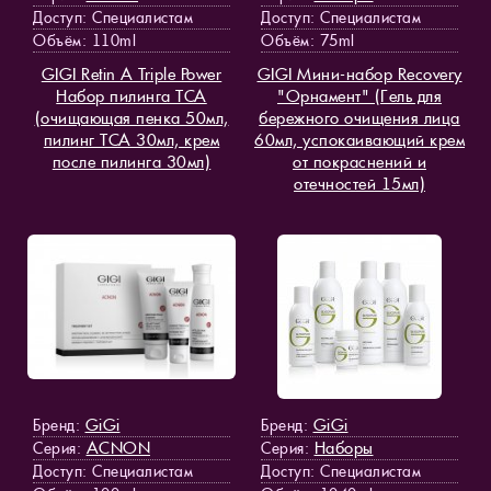
Доступ
: Специалистам
Доступ
: Специалистам
Объём: 110ml
Объём: 75ml
GIGI Retin A Triple Power
GIGI Мини-набор Recovery
Набор пилинга TCA
"Орнамент" (Гель для
(очищающая пенка 50мл,
бережного очищения лица
пилинг TCA 30мл, крем
60мл, успокаивающий крем
после пилинга 30мл)
от покраснений и
отечностей 15мл)
GiGi
GiGi
Бренд:
Бренд:
ACNON
Наборы
Серия:
Серия:
Доступ
: Специалистам
Доступ
: Специалистам