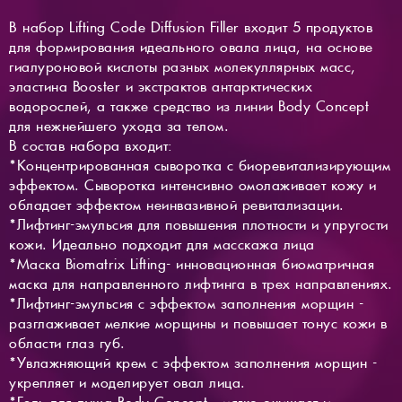
В набор Lifting Code Diffusion Filler входит 5 продуктов
для формирования идеального овала лица, на основе
гиалуроновой кислоты разных молекуллярных масс,
эластина Booster и экстрактов антарктических
водорослей, а также средство из линии Body Concept
для нежнейшего ухода за телом.
В состав набора входит:
*Концентрированная сыворотка с биоревитализирующим
эффектом. Сыворотка интенсивно омолаживает кожу и
обладает эффектом неинвазивной ревитализации.
*Лифтинг-эмульсия для повышения плотности и упругости
кожи. Идеально подходит для масскажа лица
*Маска Biomatrix Lifting- инновационная биоматричная
маска для направленного лифтинга в трех направлениях.
*Лифтинг-эмульсия с эффектом заполнения морщин -
разглаживает мелкие морщины и повышает тонус кожи в
области глаз губ.
*Увлажняющий крем с эффектом заполнения морщин -
укрепляет и моделирует овал лица.