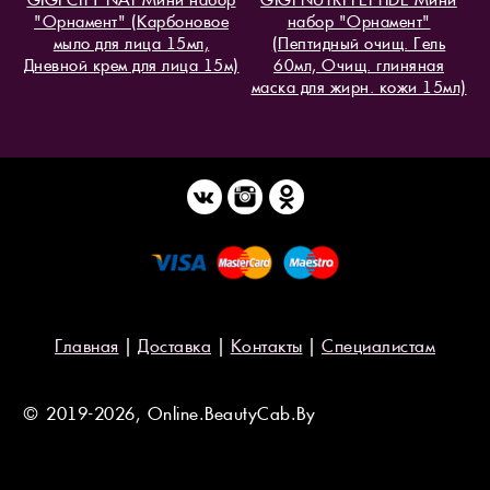
"Орнамент" (Карбоновое
набор "Орнамент"
мыло для лица 15мл,
(Пептидный очищ. Гель
Дневной крем для лица 15м)
60мл, Очищ. глиняная
маска для жирн. кожи 15мл)
Главная
|
Доставка
|
Контакты
|
Специалистам
© 2019-2026, Online.BeautyCab.By