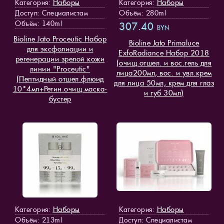
Наборы
Наборы
Категория:
Категория:
Доступ
: Специалистам
Объём: 280ml
Объём: 140ml
307.40
BYN
Bioline Jato Proceutic Набор
Bioline Jato Primaluce
для эксфолиации и
ExfoRadiance Набор 2018
регенерации зрелой кожи
(очищ.отшел. и вос.гель для
линии "Proceutic"
лица200мл, вос. и увл.крем
(Пептидный отшел.флюид
для лица 50мл, крем для глаз
10*4мл+Ретин.очищ.маска-
и губ 30мл)
бустер
Наборы
Наборы
Категория:
Категория:
Объём: 213ml
Доступ
: Специалистам