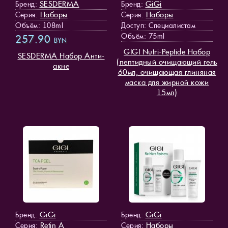
SESDERMA
GiGi
Бренд:
Бренд:
Наборы
Наборы
Серия:
Серия:
Объём: 108ml
Доступ
: Специалистам
Объём: 75ml
257.90
BYN
GIGI Nutri-Peptide Набор
SESDERMA Набор Анти-
(пептидный очищающий гель
акне
60мл, очищающая глиняная
маска для жирной кожи
15мл)
GiGi
GiGi
Бренд:
Бренд:
Retin A
Наборы
Серия:
Серия: