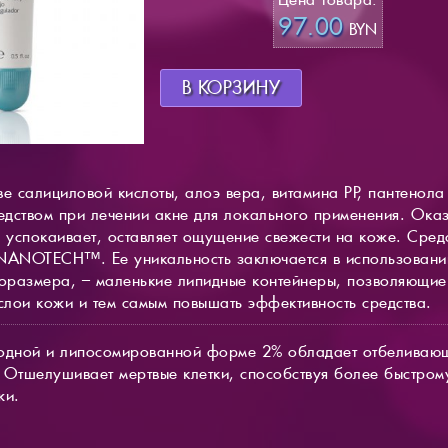
97.00
BYN
В КОРЗИНУ
е салициловой кислоты, алоэ вера, витамина РР, пантенола
редством при лечении акне для локального применения. Ок
, успокаивает, оставляет ощущение свежести на коже. Сред
NANOTECH™. Ее уникальность заключается в использовании
оразмера, – маленькие липидные контейнеры, позволяющие
слои кожи и тем самым повышать эффективность средства.
бодной и липосомированной форме 2% обладает отбеливаю
 Отшелушивает мертвые клетки, способствуя более быстро
жи.