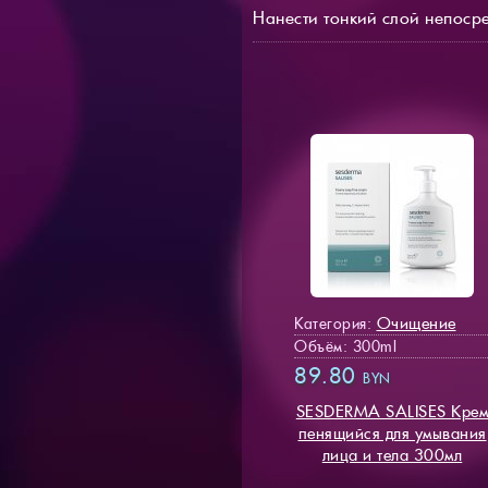
Нанести тонкий слой непосре
Очищение
Категория:
Объём: 300ml
89.80
BYN
SESDERMA SALISES Кре
пенящийся для умывания
лица и тела 300мл