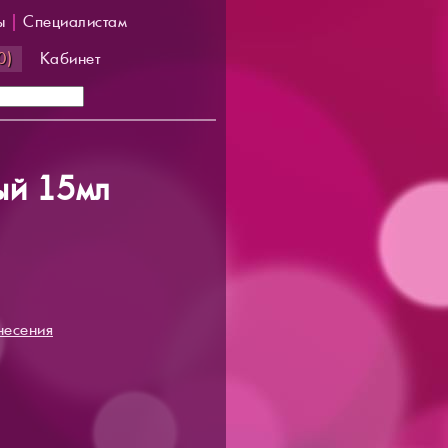
ы
|
Специалистам
0)
Кабинет
ый 15мл
несения