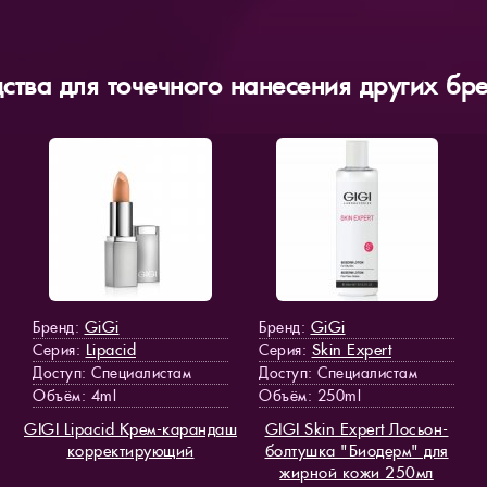
ства для точечного нанесения других бр
GiGi
GiGi
Бренд:
Бренд:
Lipacid
Skin Expert
Серия:
Серия:
Доступ
: Специалистам
Доступ
: Специалистам
Объём: 4ml
Объём: 250ml
GIGI Lipacid Крем-карандаш
GIGI Skin Expert Лосьон-
корректирующий
болтушка "Биодерм" для
жирной кожи 250мл