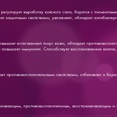
регулирует выработку кожного сала, борется с пигментными
т защитными свойствами, увлажняет, обладает антибактер
овышает естественный тонус кожи, обладает противовоспали
и повышает иммунитет. Способствует восстановлению клеток,
ет противовоспалительными свойствами, отбеливает и борет
каивающим, противовоспалительным, восстанавливающим и