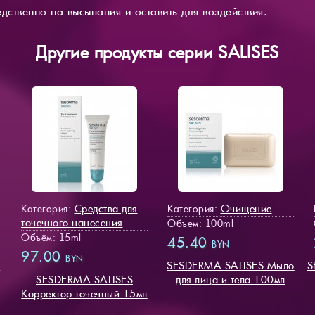
дственно на высыпания и оставить для воздействия.
Другие продукты серии SALISES
Средства для
Очищение
Категория:
Категория:
точечного нанесения
Объём: 100ml
Объём: 15ml
45.40
BYN
97.00
BYN
м
SESDERMA SALISES Мыло
S
SESDERMA SALISES
для лица и тела 100мл
Корректор точечный 15мл