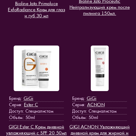
Bioline Jato Proceutic
Bioline Jato Primaluce
Нейтрализующий крем после
ExfoRadiance Крем для глаз
пилинга 150мл.
и губ 30 мл
GiGi
GiGi
Бренд:
Бренд:
Ester C
ACNON
Серия:
Серия:
Доступ
: Специалистам
Доступ
: Специалистам
Объём: 50ml
Объём: 50ml
GIGI Ester C Крем дневной
GIGI ACNON Увлажняющий
увлажняющий с SPF 20 50мл
дневной крем для жирной и