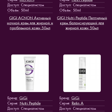
Доступ
: Специалистам
Доступ
: Специалистам
Объём: 50ml
Объём: 50ml
GIGI ACNON Активный
GIGI Nutri-Peptide Пептидный
ночной крем для жирной и
крем балансирующий для
проблемной кожи 50мл
жирной кожи 50мл
GiGi
GiGi
Бренд:
Бренд:
Nutri Peptide
Retin A
Серия:
Серия:
Доступ
: Специалистам
Доступ
: Специалистам