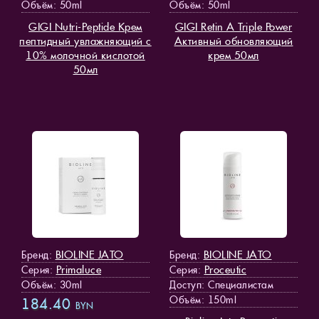
Объём: 50ml
Объём: 50ml
GIGI Nutri-Peptide Крем
GIGI Retin A Triple Power
пептидный увлажняющий с
Активный обновляющий
10% молочной кислотой
крем 50мл
50мл
BIOLINE JATO
BIOLINE JATO
Бренд:
Бренд:
Primaluce
Proceutic
Серия:
Серия:
Объём: 30ml
Доступ
: Специалистам
Объём: 150ml
184.40
BYN