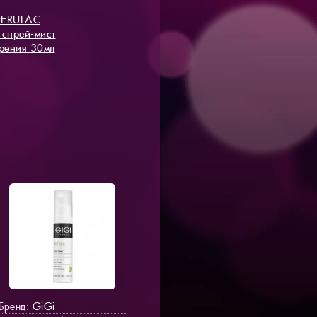
FERULAC
спрей-мист
рения 30мл
GiGi
Бренд: