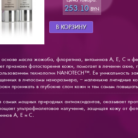
253.10
BYN
В КОРЗИНУ
основе масла жожоба, флоретина, витаминов А, Е, С и фе
ет признаки фотостарения кожи, помогает в лечении акне, 
пользованием технологии NANOTECH™. Ее уникальность зак
ещенных в липосомы наноразмера, – маленькие липидные к
роки проникать в глубокие слои кожи и тем самым повышать
з самых мощных природных антиоксидантов, оказывает прот
лощает ультрафиолетовое излучение, защищая кожу от фото
минов А, Е и С.