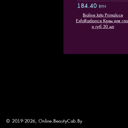
184.40
BYN
Bioline Jato Primaluce
ExfoRadiance Крем для гла
и губ 30 мл
© 2019-2026, Online.BeautyCab.By