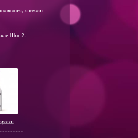
ановления, снимает
ести Шаг 2.
оротки