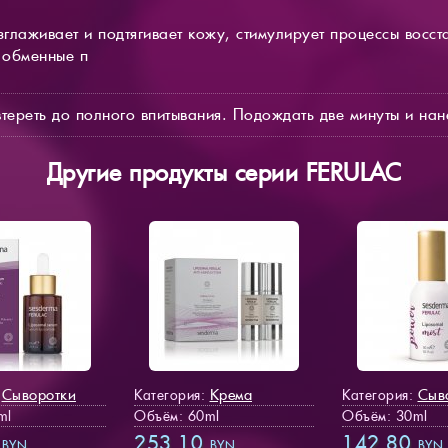
глаживает и подтягивает кожу, стимулирует процессы восст
 обменные п
тереть до полного впитывания. Подождать две минуты и нан
Другие продукты серии FERULAC
Сыворотки
Крема
Сыв
:
Категория:
Категория:
ml
Объём: 60ml
Объём: 30ml
0
253.10
142.80
BYN
BYN
BYN