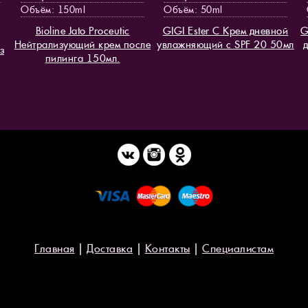
Объём: 150ml
Объём: 50ml
Bioline Jato Proceutic
GIGI Ester C Крем дневной
G
Нейтрализующий крем после
увлажняющий с SPF 20 50мл
з
пилинга 150мл.
Главная
|
Доставка
|
Контакты
|
Специалистам