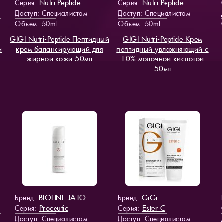
Nutri Peptide
Nutri Peptide
Серия:
Серия:
Доступ
: Специалистам
Доступ
: Специалистам
Объём: 50ml
Объём: 50ml
GIGI Nutri-Peptide Пептидный
GIGI Nutri-Peptide Крем
и
крем балансирующий для
пептидный увлажняющий с
жирной кожи 50мл
10% молочной кислотой
50мл
BIOLINE JATO
GiGi
Бренд:
Бренд:
Proceutic
Ester C
Серия:
Серия:
Доступ
: Специалистам
Доступ
: Специалистам