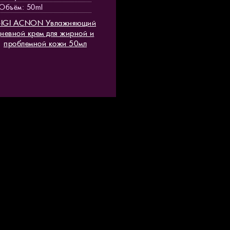
Объём: 50ml
IGI ACNON Увлажняющий
дневной крем для жирной и
проблемной кожи 50мл