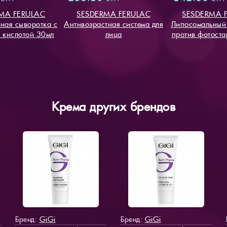
MA FERULAC
SESDERMA FERULAC
SESDERMA 
ная сыворотка с
Антивозрастная система для
Липосомальный 
 кислотой 30мл
лица
против фотоста
Крема других брендов
GiGi
GiGi
Бренд:
Бренд: