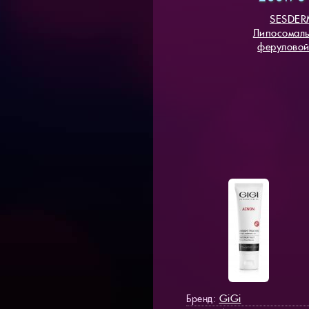
SESDER
Липосомаль
феруловой
GiGi
Бренд: