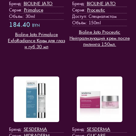
BIOLINE JATO
BIOLINE JATO
Бренд:
Бренд:
Primaluce
Proceutic
Серия:
Серия:
Объём: 30ml
Доступ
: Специалистам
Объём: 150ml
184.40
BYN
Bioline Jato Proceutic
Bioline Jato Primaluce
Нейтрализующий крем после
ExfoRadiance Крем для глаз
пилинга 150мл.
и губ 30 мл
SESDERMA
SESDERMA
Бренд:
Бренд:
HIDRADERM
GLICARE
Серия:
Серия: