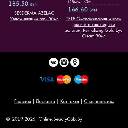
Объём: 30ml
185.50
BYN
166.60
BYN
SESDERMA AZELAC
Увлажняющий гель 50мл
TETE Омолаживающий крем
для век с коллоидным
золотом, Revitalizing Gold Eye
Cream 30мл
Главная
|
Доставка
|
Контакты
|
Специалистам
© 2019-2026, Online.BeautyCab.By