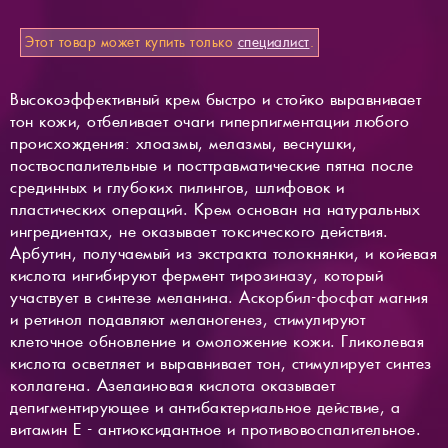
Этот товар может купить только
специалист
.
Высокоэффективный крем быстро и стойко выравнивает
тон кожи, отбеливает очаги гиперпигментации любого
происхождения: хлоазмы, мелазмы, веснушки,
поствоспалительные и посттравматические пятна после
срединных и глубоких пилингов, шлифовок и
пластических операций. Крем основан на натуральных
ингредиентах, не оказывает токсического действия.
Арбутин, получаемый из экстракта толокнянки, и койевая
кислота ингибируют фермент тирозиназу, который
участвует в синтезе меланина. Аскорбил-фосфат магния
и ретинол подавляют меланогенез, стимулируют
клеточное обновление и омоложение кожи. Гликолевая
кислота осветляет и выравнивает тон, стимулирует синтез
коллагена. Азелаиновая кислота оказывает
депигментирующее и антибактериальное действие, а
витамин Е - антиокcидантное и противовоспалительное.