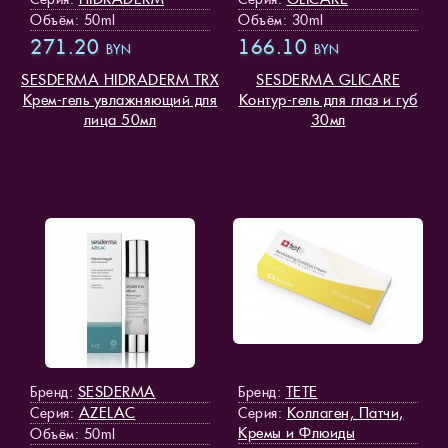
Объём: 50ml
Объём: 30ml
271.20
166.10
BYN
BYN
SESDERMA HIDRADERM TRX
SESDERMA GLICARE
Крем-гель увлажняющий для
Контур-гель для глаз и губ
лица 50мл
30мл
SESDERMA
TETE
Бренд:
Бренд:
AZELAC
Коллаген, Патчи,
Серия:
Серия:
Кремы и Флюиды
Объём: 50ml