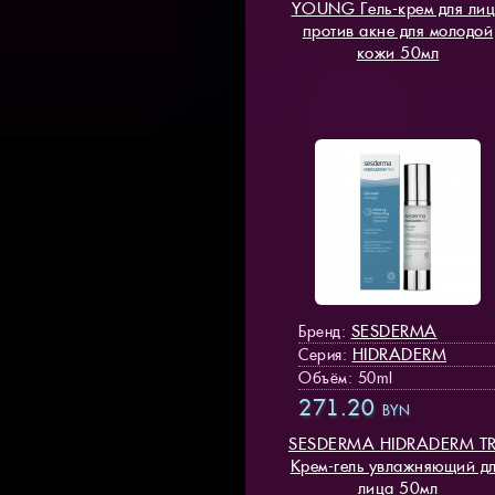
YOUNG Гель-крем для ли
против акне для молодой
кожи 50мл
SESDERMA
Бренд:
HIDRADERM
Серия:
Объём: 50ml
271.20
BYN
SESDERMA HIDRADERM T
Крем-гель увлажняющий д
лица 50мл