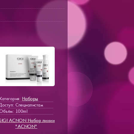
Наборы
Категория:
Доступ
: Специалистам
Объём: 100ml
GIGI ACNON Набор линии
"ACNON"