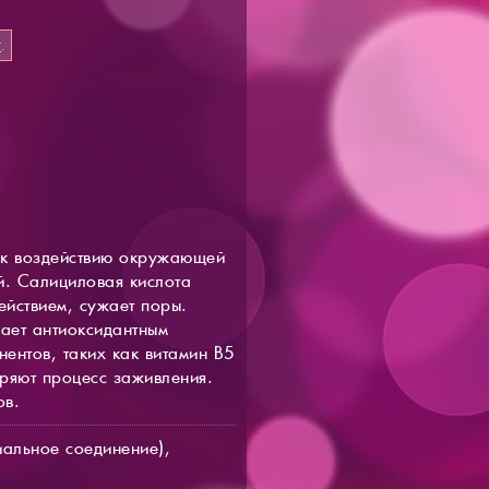
т
.
й к воздействию окружающей
. Салициловая кислота
ействием, сужает поры.
ает антиоксидантным
ентов, таких как витамин В5
оряют процесс заживления.
ов.
иальное соединение),