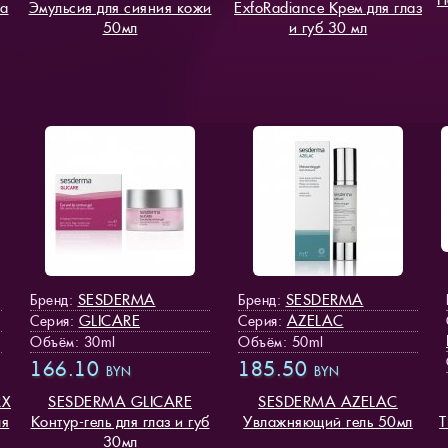
ца
Эмульсия для сияния кожи
ExfoRadiance Крем для глаз
50мл
и губ 30 мл
SESDERMA
SESDERMA
Бренд:
Бренд:
GLICARE
AZELAC
Серия:
Серия:
Объём: 30ml
Объём: 50ml
166.10
185.50
BYN
BYN
RX
SESDERMA GLICARE
SESDERMA AZELAC
ля
Контур-гель для глаз и губ
Увлажняющий гель 50мл
T
30мл