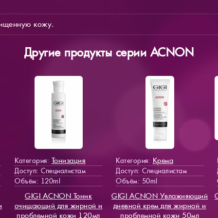
чищенную кожу.
Другие продукты серии ACNON
Тонизация
Крема
Категория:
Категория:
Доступ
: Специалистам
Доступ
: Специалистам
Объём: 120ml
Объём: 50ml
GIGI ACNON Тоник
GIGI ACNON Увлажняющий
и
очищающий для жирной и
дневной крем для жирной и
проблемной кожи 120мл
проблемной кожи 50мл