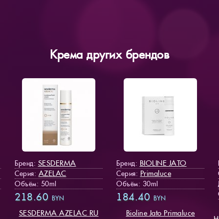
Крема других брендов
SESDERMA
BIOLINE JATO
Бренд:
Бренд:
AZELAC
Primaluce
Серия:
Серия:
Объём: 50ml
Объём: 30ml
218.60
184.40
BYN
BYN
SESDERMA AZELAC RU
Bioline Jato Primaluce
Н