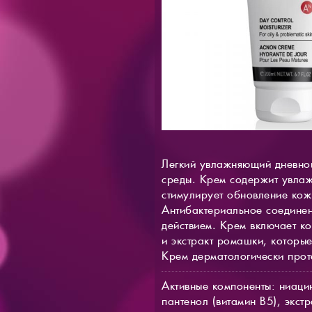
Легкий увлажняющий дневной
среды. Крем содержит увла
стимулирует обновление кож
Антибактериальное соединен
действием. Крем включает к
и экстракт ромашки, которы
Крем дерматологически прот
Активные компоненты: ниаци
пантенол (витамин В5), экст