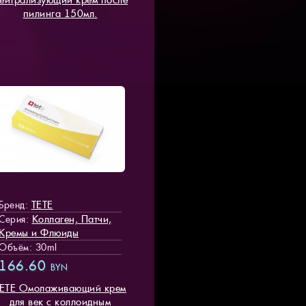
пилинга 150мл.
TETE
Бренд:
Коллаген, Патчи,
Серия:
Кремы и Флюиды
Объём: 30ml
166.60
BYN
ETE Омолаживающий крем
для век с коллоидным