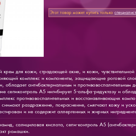
Этот товар может купить только
специалис
 крем для кожи, страдающей акне, и кожи, чувствительно
жняющий комплекс и компоненты, защищающие роговой слой
и, обладает антибактериальным и противовоспалительным д
ие сепиконтроль А5 ингибирует 5-альфа-редуктазу и облад
омплекс противовоспалительных и восстанавливающих компон
е снимают раздражение, покраснение, смягчают кожу и уск
естирован и не содержит аллергенных и жирных ингредиент
намид, салициловая кислота, сепи-контроль А5 (антибактер
ракт ромашки.