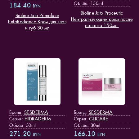
Объём: 150ml
184.40
BYN
Bioline Jato Proceutic
Bioline Jato Primaluce
Нейтрализующий крем после
ExfoRadiance Крем для глаз
пилинга 150мл.
и губ 30 мл
SESDERMA
SESDERMA
Бренд:
Бренд:
HIDRADERM
GLICARE
Серия:
Серия:
Объём: 50ml
Объём: 30ml
271.20
166.10
BYN
BYN