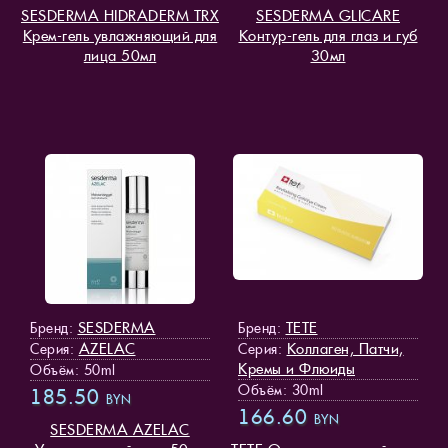
SESDERMA HIDRADERM TRX
SESDERMA GLICARE
Крем-гель увлажняющий для
Контур-гель для глаз и губ
лица 50мл
30мл
SESDERMA
TETE
Бренд:
Бренд:
AZELAC
Коллаген, Патчи,
Серия:
Серия:
Кремы и Флюиды
Объём: 50ml
Объём: 30ml
185.50
BYN
166.60
BYN
SESDERMA AZELAC