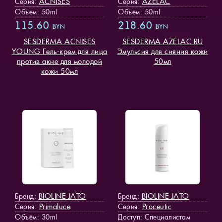
ACNISES
AZELAC
Серия:
Серия:
Объём: 50ml
Объём: 50ml
115.60
218.60
BYN
BYN
SESDERMA ACNISES
SESDERMA AZELAC RU
YOUNG Гель-крем для лица
Эмульсия для сияния кожи
против акне для молодой
50мл
кожи 50мл
BIOLINE JATO
BIOLINE JATO
Бренд:
Бренд:
Primaluce
Proceutic
Серия:
Серия:
Объём: 30ml
Доступ
: Специалистам