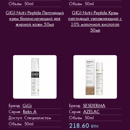
Объём: 50ml
Объём: 50ml
GIGI Nutri-Peptide Пептидный
GIGI Nutri-Peptide Крем
крем балансирующий для
пептидный увлажняющий с
жирной кожи 50мл
10% молочной кислотой
50мл
GiGi
SESDERMA
Бренд:
Бренд:
Retin A
AZELAC
Серия:
Серия:
Доступ
: Специалистам
Объём: 50ml
Объём: 50ml
218.60
BYN