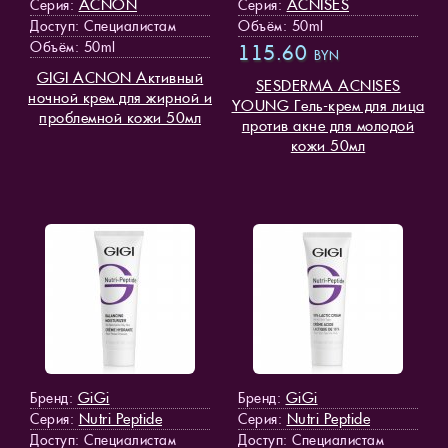
ACNON
ACNISES
Серия:
Серия:
Доступ
: Специалистам
Объём: 50ml
Объём: 50ml
115.60
BYN
GIGI ACNON Активный
SESDERMA ACNISES
ночной крем для жирной и
YOUNG Гель-крем для лица
проблемной кожи 50мл
против акне для молодой
кожи 50мл
GiGi
GiGi
Бренд:
Бренд:
Nutri Peptide
Nutri Peptide
Серия:
Серия:
Доступ
: Специалистам
Доступ
: Специалистам