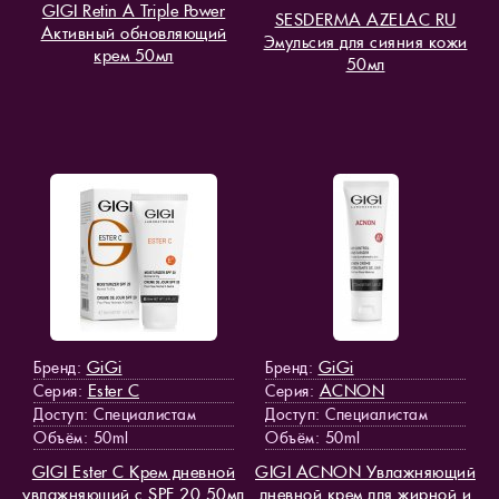
GIGI Retin A Triple Power
SESDERMA AZELAC RU
Активный обновляющий
Эмульсия для сияния кожи
крем 50мл
50мл
GiGi
GiGi
Бренд:
Бренд:
Ester C
ACNON
Серия:
Серия:
Доступ
: Специалистам
Доступ
: Специалистам
Объём: 50ml
Объём: 50ml
GIGI Ester C Крем дневной
GIGI ACNON Увлажняющий
увлажняющий с SPF 20 50мл
дневной крем для жирной и