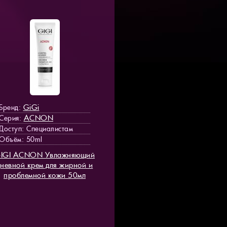
GiGi
Бренд:
ACNON
Серия:
Доступ
: Специалистам
Объём: 50ml
IGI ACNON Увлажняющий
дневной крем для жирной и
проблемной кожи 50мл