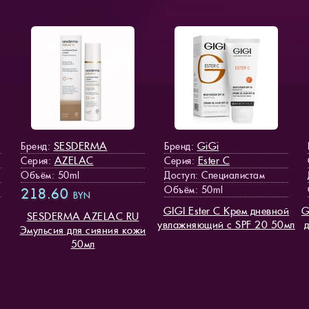
SESDERMA
GiGi
Бренд:
Бренд:
AZELAC
Ester C
Серия:
Серия:
Объём: 50ml
Доступ
: Специалистам
Объём: 50ml
218.60
BYN
GIGI Ester C Крем дневной
G
SESDERMA AZELAC RU
увлажняющий с SPF 20 50мл
Эмульсия для сияния кожи
50мл