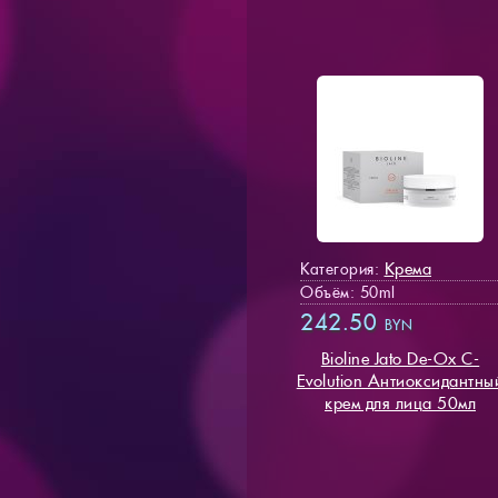
Крема
Категория:
Объём: 50ml
242.50
BYN
Bioline Jato De-Ox C-
Evolution Антиоксидантны
крем для лица 50мл