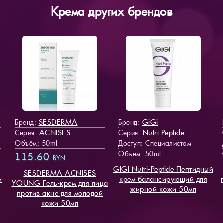
Крема других брендов
SESDERMA
GiGi
Бренд:
Бренд:
ACNISES
Nutri Peptide
Серия:
Серия:
Объём: 50ml
Доступ
: Специалистам
Объём: 50ml
115.60
BYN
GIGI Nutri-Peptide Пептидный
SESDERMA ACNISES
и
крем балансирующий для
YOUNG Гель-крем для лица
жирной кожи 50мл
против акне для молодой
кожи 50мл