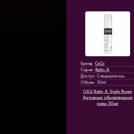
GiGi
Бренд:
Retin A
Серия:
Доступ
: Специалистам
Объём: 50ml
GIGI Retin A Triple Power
Активный обновляющий
крем 50мл