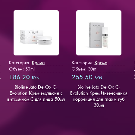
Крема
Крема
Категория:
Категория:
Объём: 50ml
Объём: 30ml
186.20
255.50
BYN
BYN
Bioline Jato De-Ox C-
Bioline Jato De-Ox C-
Evolution Крем-эмульсия с
Evolution Крем Интенсивная
витамином С для лица 50мл
коррекция для глаз и губ
30мл