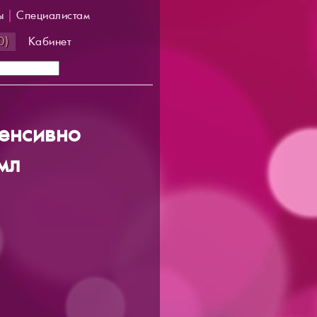
ы
|
Специалистам
0)
Кабинет
тенсивно
мл