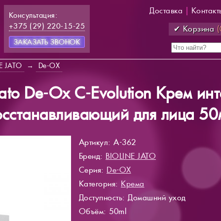
Доставка
|
Контакт
Консультация:
+375 (29) 220-15-25
✔ Корзина
(
ЗАКАЗАТЬ ЗВОНОК
E JATO
→
De-OX
 Jato De-Ox C-Evolution Крем ин
осстанавливающий для лица 50
Артикул: A-362
Бренд:
BIOLINE JATO
Серия:
De-OX
Категория:
Крема
Доступность
: Домашний уход
Объём: 50ml