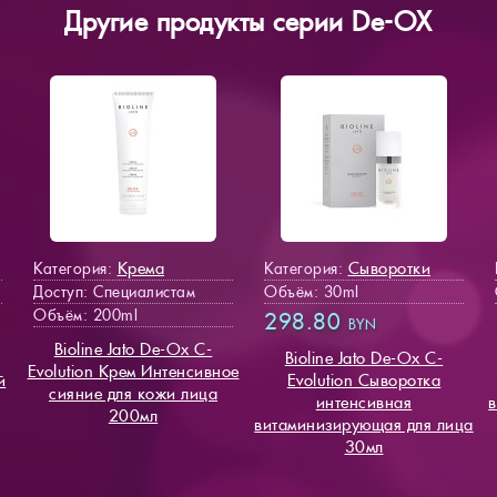
Другие продукты серии De-OX
Крема
Сыворотки
Категория:
Категория:
Доступ
: Специалистам
Объём: 30ml
Объём: 200ml
298.80
BYN
Bioline Jato De-Ox C-
Bioline Jato De-Ox C-
Evolution Крем Интенсивное
й
Evolution Сыворотка
сияние для кожи лица
интенсивная
в
200мл
витаминизирующая для лица
30мл