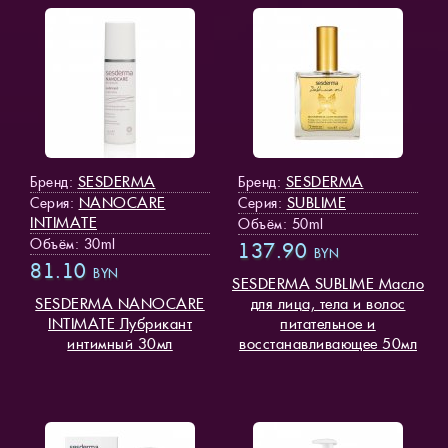
SESDERMA
SESDERMA
Бренд:
Бренд:
NANOCARE
SUBLIME
Серия:
Серия:
INTIMATE
Объём: 50ml
Объём: 30ml
137.90
BYN
81.10
BYN
SESDERMA SUBLIME Масло
SESDERMA NANOCARE
для лица, тела и волос
INTIMATE Лубрикант
питательное и
интимный 30мл
восстанавливающее 50мл