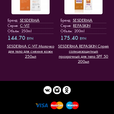
SESDERMA
SESDERMA
Бренд:
Бренд:
C-VIT
REPASKIN
Серия:
Серия:
Объём: 250ml
Объём: 200ml
144.70
175.40
BYN
BYN
SESDERMA C-VIT Молочко
SESDERMA REPASKIN Спрей
для тела для сияния кожи
солнцезащитный
250мл
прозрачный для тела SPF 50
200мл