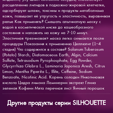
расщеплению липидов в подкожно-жировой клетчатке,
адсорбирует шлаки, токсины и продукты метаболизма
кожи, повышает её упругость и эластичность, выравнивая
релье Как применять? Смешать альгинатную маску с
водой в косметической миске до кашеобразного
состояния и наложить на кожу на 7-10 минут.
Эластичная «резиновая» маска легко снимается после
процедуры Показания к применению Целлюлит (1–4
стадия) Что содержится в составе? Solanum Tuberosum
(Potato) Starch, Diatomaceous Earth, Algin, Calcium
Sulfate, Tetrasodium Pyrophosphate, Egg Powder,
Glycyrrhiza Glabra L., Laminaria Japonica Aresh, Citrus
Limon, Mentha Piperita L., Illite, Caffeine, Sodium
Benzoate, Nicotinic Acid. Корень солодки Никотиновая
кислота Цедра лимона Ламинарии экстракт Глина
зеленая Кофеин Мята перечная лист Яичный порошок
Другие продукты серии SILHOUETTE