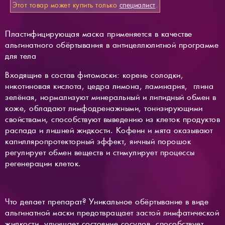
Этот товар может купить только
специалист
.
Пластифицирующая маска применяется в качестве
альгинатного обёртывания в антицеллюлитной программе
для тела
Входящие в состав фитомаски: корень солодки,
никотиновая кислота, цедра лимона, ламинария, глина
зелёная, нормализуют минеральный и липидный обмен в
коже, обладают лимфодренажными, тонизирующими
свойствами, способствуют выведению из клеток продуктов
распада и лишней жидкости. Кофеин и мята оказывают
капилляропротекторный эффект, яичный порошок
регулирует обмен веществ и стимулирует процессы
регенерации клеток.
Что делает препарат? Уникальное обёртывание в виде
альгинатной маски предотвращает застой лимфатической
жидкости, улучшает состояние сосудов, способствует