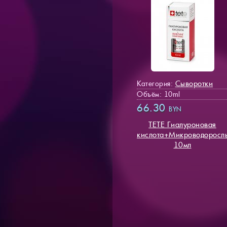
Сыворотки
Категория:
Объём: 10ml
66.30
BYN
TETE Гиалуроновая
кислота+Микроводоросл
10мл