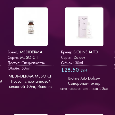
MEDIDERMA
BIOLINE JATO
Бренд:
Бренд:
MESO СIT
Dolce+
Серия:
Серия:
Доступ
: Специалистам
Объём: 30ml
Объём: 50ml
128.50
BYN
MEDI+DERMA MESO СIT
Bioline Jato Dolce+
ий
Лосьон с азелаиновой
Cыворотка-нектар
кислотой 10мл, Испания
смягчающая для лица 30мл