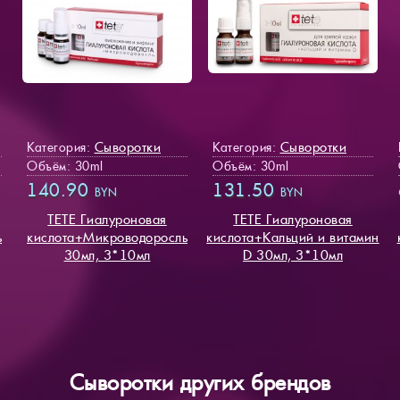
Сыворотки
Сыворотки
Категория:
Категория:
Объём: 30ml
Объём: 30ml
140.90
131.50
BYN
BYN
TETE Гиалуроновая
TETE Гиалуроновая
ь
кислота+Микроводоросль
кислота+Кальций и витамин
30мл, 3*10мл
D 30мл, 3*10мл
Сыворотки других брендов