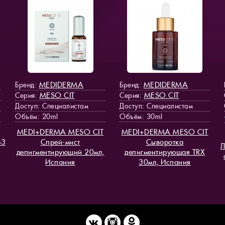
MEDIDERMA
MEDIDERMA
Бренд:
Бренд:
MESO СIT
MESO СIT
Серия:
Серия:
Доступ
: Специалистам
Доступ
: Специалистам
Объём: 20ml
Объём: 30ml
MEDI+DERMA MESO СIT
MEDI+DERMA MESO СIT
b3
Спрей-мист
Сыворотка
Л
депигментирующий 20мл,
депигментирующая TRX
Испания
30мл, Испания