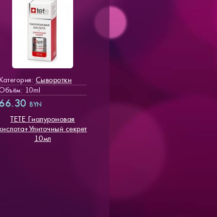
Сыворотки
Категория:
Объём: 10ml
66.30
BYN
TETE Гиалуроновая
кислота+Улиточный секрет
10мл