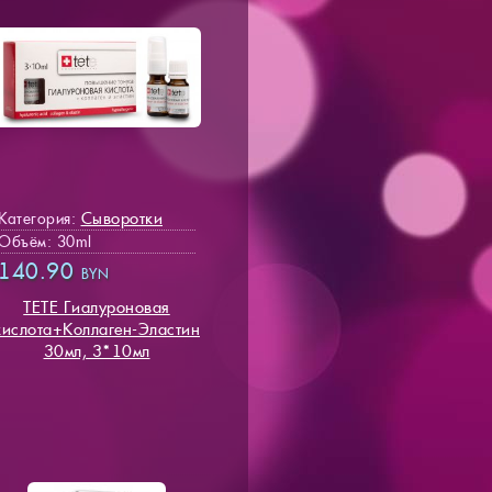
Сыворотки
Категория:
Объём: 30ml
140.90
BYN
TETE Гиалуроновая
кислота+Коллаген-Эластин
30мл, 3*10мл