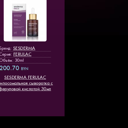
SESDERMA
Бренд:
FERULAC
Серия:
Объём: 30ml
200.70
BYN
SESDERMA FERULAC
ипосомальная сыворотка с
феруловой кислотой 30мл