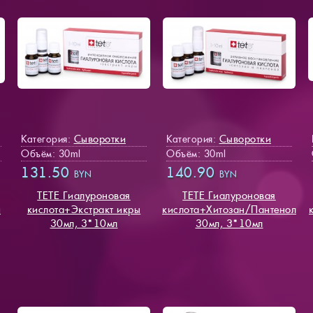
Сыворотки
Сыворотки
Категория:
Категория:
Объём: 30ml
Объём: 30ml
131.50
140.90
BYN
BYN
TETE Гиалуроновая
TETE Гиалуроновая
й
кислота+Экстракт икры
кислота+Хитозан/Пантенол
30мл, 3*10мл
30мл, 3*10мл