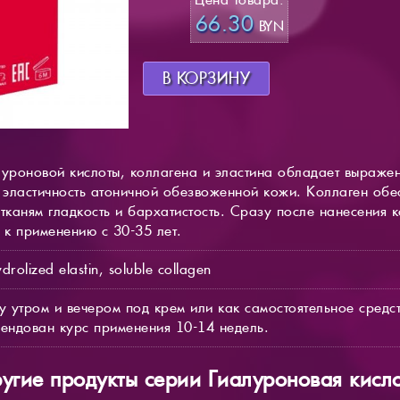
66.30
BYN
В КОРЗИНУ
луроновой кислоты, коллагена и эластина обладает выраж
и эластичность атоничной обезвоженной кожи. Коллаген об
тканям гладкость и бархатистость. Сразу после нанесения 
 к применению с 30-35 лет.
rolized elastin, soluble collagen
 утром и вечером под крем или как самостоятельное средст
ендован курс применения 10-14 недель.
угие продукты серии Гиалуроновая кисл