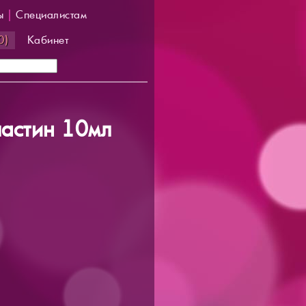
ы
|
Специалистам
0)
Кабинет
ластин 10мл