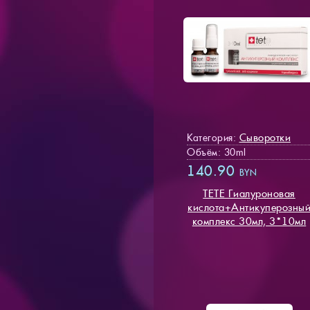
Сыворотки
Категория:
Объём: 30ml
140.90
BYN
TETE Гиалуроновая
кислота+Антикуперозны
комплекс 30мл, 3*10мл