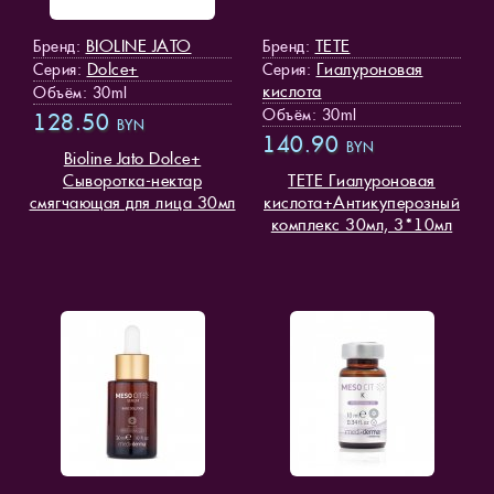
BIOLINE JATO
TETE
Бренд:
Бренд:
Dolce+
Гиалуроновая
Серия:
Серия:
кислота
Объём: 30ml
Объём: 30ml
128.50
BYN
140.90
BYN
Bioline Jato Dolce+
Cыворотка-нектар
TETE Гиалуроновая
смягчающая для лица 30мл
кислота+Антикуперозный
комплекс 30мл, 3*10мл