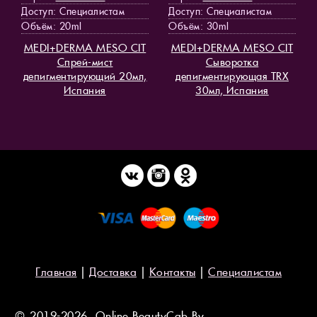
Доступ
: Специалистам
Доступ
: Специалистам
Объём: 20ml
Объём: 30ml
MEDI+DERMA MESO СIT
MEDI+DERMA MESO СIT
Спрей-мист
Сыворотка
депигментирующий 20мл,
депигментирующая TRX
Испания
30мл, Испания
Главная
|
Доставка
|
Контакты
|
Специалистам
© 2019-2026, Online.BeautyCab.By