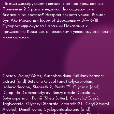
лёгкими массирующими движениями под крем для век.
Применять 2-3 раза в неделю. Что содержится в
биоактивном составе? Экстракт секрета улитки Ревитол
Syn-Ake Масло ши (карите) Церамиды w-3/w-6/III
Супероксиддисмутаза L-аргинин Показания к
применению Кожа век с признаками увядания, отечности
и синюшности.
Состав: Aqua/Water, Aureobasidium Pullulans Ferment
Extract (and) Butylene Glycol (and) Glycoprotein,
Isohexadecane, Steareth-2, Revitol™, Glycerin (and)
Dipeptide Diaminobutyroyl Benzylamide Diacetate,
Butyrospermum Parkii (Shea Butter), Caprylic/Capric
Triglyceride, Glyceryl Stearate, Steareth-21, Cetyl Stearyl
Alcohol, Dimethicone, Cyclopentasiloxane (and)