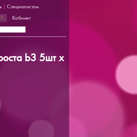
ы
|
Специалистам
0)
Кабинет
оста b3 5шт х