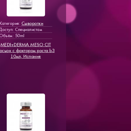
Сыворотки
Категория:
Доступ
: Специалистам
Объём: 50ml
MEDI+DERMA MESO СIT
осьон с фактором роста b3
10мл, Испания