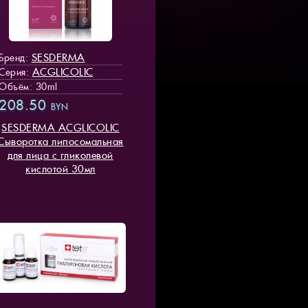
SESDERMA
Бренд:
ACGLICOLIC
Серия:
Объём: 30ml
208.50
BYN
SESDERMA ACGLICOLIC
Сыворотка липосомальная
для лица с гликолевой
кислотой 30мл