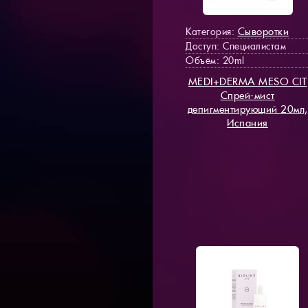
Сыворотки
Категория:
Доступ
: Специалистам
Объём: 20ml
MEDI+DERMA MESO СIT
Спрей-мист
депигментирующий 20мл,
Испания