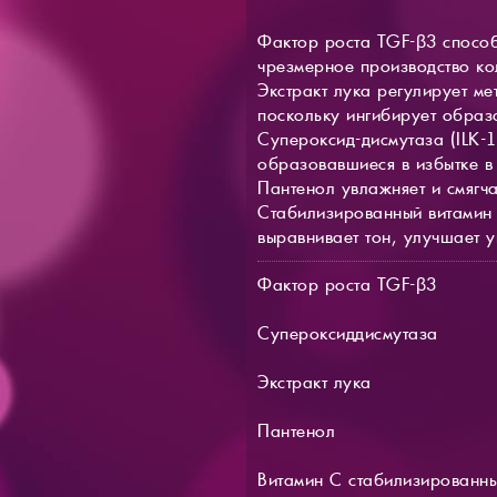
Фактор роста TGF-β3 способ
чрезмерное производство ко
Экстракт лука регулирует м
поскольку ингибирует образ
Супероксид-дисмутаза (ILK-
образовавшиеся в избытке в 
Пантенол увлажняет и смягча
Стабилизированный витамин 
выравнивает тон, улучшает у
Фактор роста TGF-β3
Супероксиддисмутаза
Экстракт лука
Пантенол
Витамин С стабилизированн