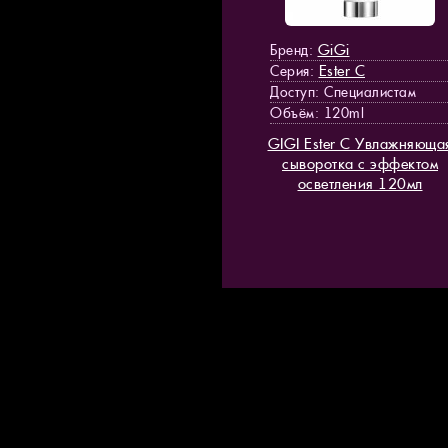
GiGi
Бренд:
Ester C
Серия:
Доступ
: Специалистам
Объём: 120ml
GIGI Ester C Увлажняюща
сыворотка с эффектом
осветления 120мл