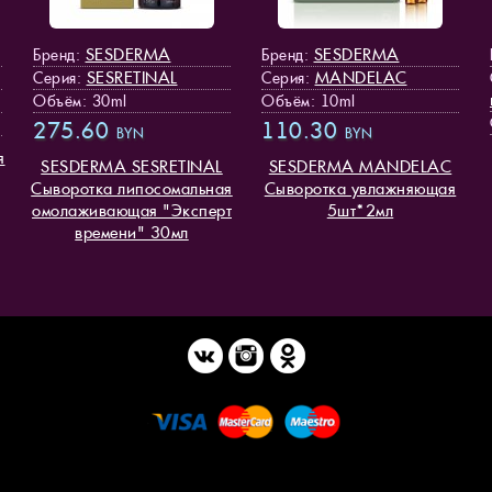
SESDERMA
SESDERMA
Бренд:
Бренд:
SESRETINAL
MANDELAC
Серия:
Серия:
Объём: 30ml
Объём: 10ml
275.60
110.30
BYN
BYN
я
SESDERMA SESRETINAL
SESDERMA MANDELAC
Сыворотка липосомальная
Сыворотка увлажняющая
омолаживающая "Эксперт
5шт*2мл
времени" 30мл