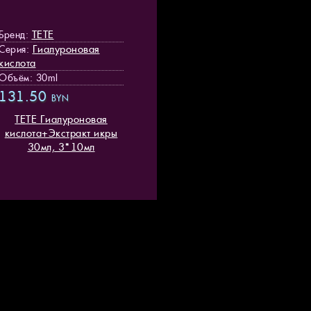
TETE
Бренд:
Гиалуроновая
Серия:
кислота
Объём: 30ml
131.50
BYN
TETE Гиалуроновая
кислота+Экстракт икры
30мл, 3*10мл