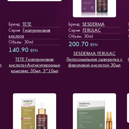
TETE
SESDERMA
Бренд:
Бренд:
Гиалуроновая
FERULAC
Серия:
Серия:
кислота
Объём: 30ml
Объём: 30ml
200.70
BYN
140.90
BYN
SESDERMA FERULAC
TETE Гиалуроновая
Липосомальная сыворотка с
л
кислота+Антикуперозный
феруловой кислотой 30мл
комплекс 30мл, 3*10мл