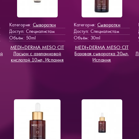
Сыворотки
Сыворотки
Категория:
Категория:
Доступ
: Специалистам
Доступ
: Специалистам
Объём: 50ml
Объём: 30ml
MEDI+DERMA MESO СIT
MEDI+DERMA MESO СIT
ий
Лосьон с азелаиновой
Базовая сыворотка 30мл,
Л
кислотой 10мл, Испания
Испания