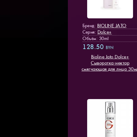
BIOLINE JATO
Бренд:
Dolce+
Серия:
Объём: 30ml
128.50
BYN
Bioline Jato Dolce+
Cыворотка-нектар
смягчающая для лица 30м