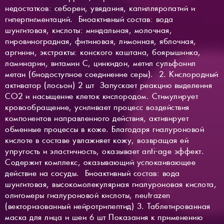
недостатков: себореи, увядания, капилляропатий и
гиперпигментаций. Биоактивный состав: вода
шунгитовая, кислоты: миндальная, молочная,
пировиноградная, фитиновая, лимонная, яблочная,
аргинин, экстракты: конского каштана, боярышника,
ламинарии, витамин С, цинкидон, метил сульфонил
метан (биодоступное соединение серы). 2. Кислородный
активатор (лосьон) 2 шт Запускает реакцию выделения
СО2 и насыщение клеток кислородом. Стимулирует
кровообращение, усиливает процесс воздействия
компонентов направленного действия, активирует
обменные процессы в коже. Благодаря гиалуроновой
кислоте в составе увлажняет кожу, возвращая ей
упругость и эластичность, оказывает anti-age эффект.
Содержит комплекс, оказывающий успокаивающее
действие на сосуды. Биоактивный состав: вода
шунгитовая, высокомолекулярная гиалуроновая кислота,
олигомеры гиалуроновой кислоты, neutrazen
(векторизованный нейротрипептид) 3. Таблетированная
маска для лица и шеи 6 шт Показания к применению