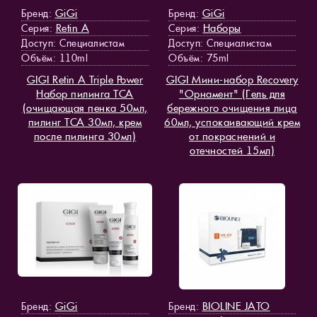
GiGi
GiGi
Бренд:
Бренд:
Retin A
Наборы
Серия:
Серия:
Доступ
: Специалистам
Доступ
: Специалистам
Объём: 110ml
Объём: 75ml
GIGI Retin A Triple Power
GIGI Мини-набор Recovery
Набор пилинга TCA
"Орнамент" (Гель для
(очищающая пенка 50мл,
бережного очищения лица
пилинг TCA 30мл, крем
60мл, успокаивающий крем
после пилинга 30мл)
от покраснений и
отечностей 15мл)
GiGi
BIOLINE JATO
Бренд:
Бренд: