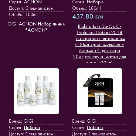
ACNON
Наборы
Серия:
Серия:
Доступ
: Специалистам
Объём: 180ml
Объём: 100ml
437.80
BYN
GIGI ACNON Набор линии
Bioline Jato De-Ox C-
"ACNON"
Evolution Набор 2018
(сыворотка с витамином
С30мл,крем-эмульсия с
витамин.С для лица
50мл,отшелуш. маска для
лица 100мл)
GiGi
GiGi
Бренд:
Бренд:
Наборы
Наборы
Серия:
Серия:
Доступ
: Специалистам
Доступ
: Специалистам