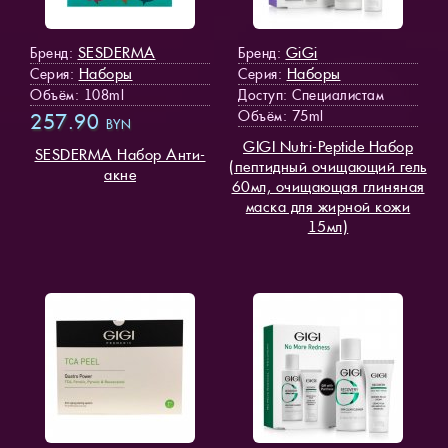
SESDERMA
GiGi
Бренд:
Бренд:
Наборы
Наборы
Серия:
Серия:
Объём: 108ml
Доступ
: Специалистам
Объём: 75ml
257.90
BYN
GIGI Nutri-Peptide Набор
SESDERMA Набор Анти-
(пептидный очищающий гель
акне
60мл, очищающая глиняная
маска для жирной кожи
15мл)