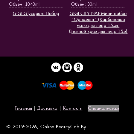
Объём: 1040ml
Объём: 30ml
GIGI Glycopure Набор
GIGI CITY NAP Мини набор
"Орнамент" (Карбоновое
мыло для лица 15мл,
Дневной крем для лица 15м)
Главная
|
Доставка
|
Контакты
|
Специалистам
© 2019-2026, Online.BeautyCab.By