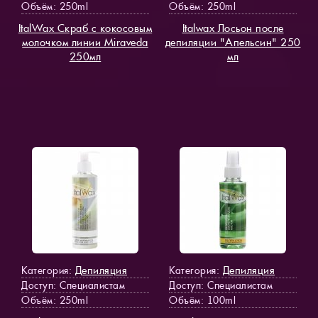
Объём: 250ml
Объём: 250ml
ItalWax Скраб с кокосовым
Italwax Лосьон после
молочком линии Miraveda
депиляции "Апельсин" 250
250мл
мл
Депиляция
Депиляция
Категория:
Категория:
Доступ
: Специалистам
Доступ
: Специалистам
Объём: 250ml
Объём: 100ml