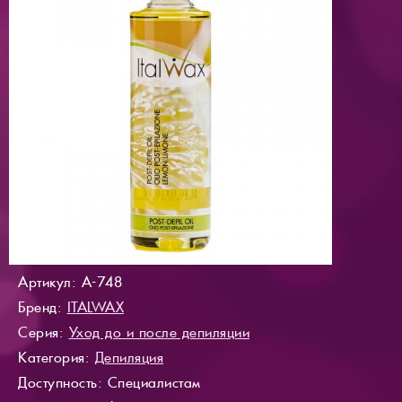
Артикул: A-748
Бренд:
ITALWAX
Серия:
Уход до и после депиляции
Категория:
Депиляция
Доступность
: Специалистам