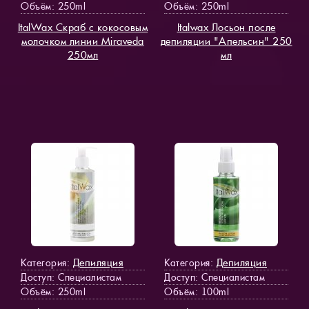
Объём: 250ml
Объём: 250ml
ItalWax Скраб с кокосовым
Italwax Лосьон после
молочком линии Miraveda
депиляции "Апельсин" 250
250мл
мл
Депиляция
Депиляция
Категория:
Категория:
Доступ
: Специалистам
Доступ
: Специалистам
Объём: 250ml
Объём: 100ml