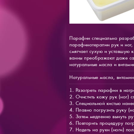
Парафин специально разрабо
парафинотерапии рук и ног,
смягчает сухую и уставшую 
ванны преображают даже са
натуральные масла и витами
Натуральные масла, витамин 
1. Разогреть парафин в нагр
2. Очистить кожу рук (ног)
3. Специальной кистью нане
4. Плавно погрузить руку (н
5. Затем медленно вынуть ру
6. Повторить процедуру пог
7. Надеть на руки (ноги) по