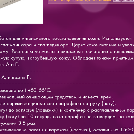
тан для интенсивного восстановления кожи. Используется
 спа-маникюра и спа-педикюра. Дарит коже питание и увла
кожу. Растительные масла и витамины в сочетании с теплов
мую сухую, загрубевшую кожу. Обладает тонким приятным
ны А и Е.
А, витамин Е.
евателе до t +50–55°С.
 специальный очищающим средством и нанести крем.
сти первый защитный слой парафина на руку (ногу).
огу) до запястья (лодыжки) в контейнер с расплавленным п
ку (ногу) на 10 секунд, пока парафин не затвердеет на кож
ружения 3-5 раз.
лиэтиленовые пакеты и варежки (носочки), оставить на 15-20