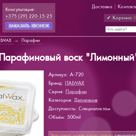
Доставка
|
Контакт
Консультация:
+375 (29) 220-15-25
✔ Корзина
(
ЗАКАЗАТЬ ЗВОНОК
ALWAX
→
Парафин
 Парафиновый воск "Лимонный
Артикул: A-720
Бренд:
ITALWAX
Серия:
Парафин
Категория:
Депиляция
Доступность
: Специалистам
Объём: 500ml
Этот товар может купить только
специалис