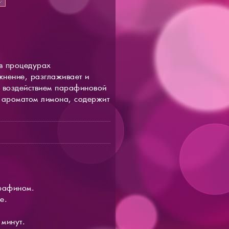
 в процедурах
жнение, разглаживает и
ым воздействием парафиновой
 ароматом лимона, содержит
арафином.
е.
 минут.