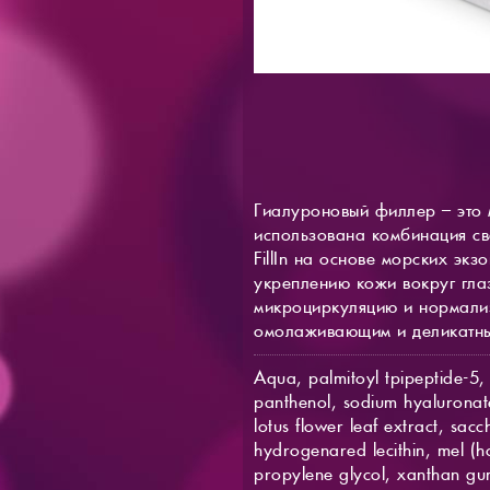
Гиалуроновый филлер – это 
использована комбинация св
FillIn на основе морских эк
укреплению кожи вокруг гла
микроциркуляцию и нормализ
омолаживающим и деликатным
Aqua, palmitoyl tpipeptide-5, 
panthenol, sodium hyaluronate
lotus flower leaf extract, sa
hydrogenared lecithin, mel (hon
propylene glycol, xanthan gum,