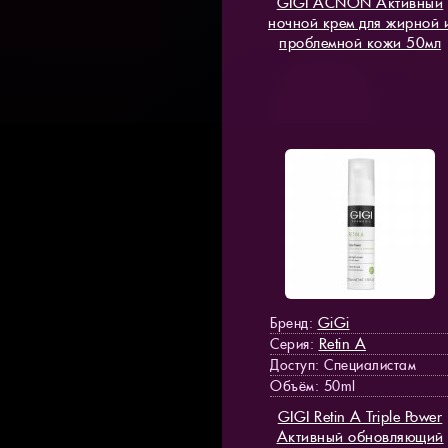
GIGI ACNON Активный
ночной крем для жирной 
проблемной кожи 50мл
GiGi
Бренд:
Retin A
Серия:
Доступ
: Специалистам
Объём: 50ml
GIGI Retin A Triple Power
Активный обновляющий