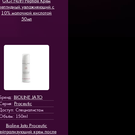
GIGI Nutri-Peptide Крем
пептидный увлажняющий с
10% молочной кислотой
50мл
BIOLINE JATO
Бренд:
Proceutic
Серия:
Доступ
: Специалистам
Объём: 150ml
Bioline Jato Proceutic
ейтрализующий крем после