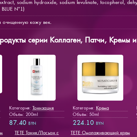
extract, sodium hydroxide, sodium levulinate, tocopherol, deh
C BLUE N°1)
а очищенную кожу век.
продукты серии Коллаген, Патчи, Кремы 
Тонизация
Крема
Категория:
Категория:
Объём: 200ml
Объём: 50ml
87.40
224.10
BYN
BYN
ем
TETE Тоник/Лосьон с
TETE Омолаживающий крем