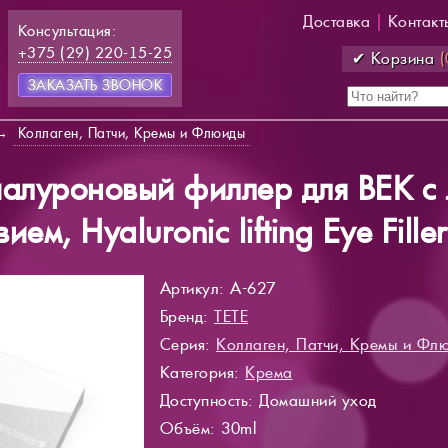
Доставка
|
Контакт
Консультация:
+375 (29) 220-15-25
✔ Корзина
(
ЗАКАЗАТЬ ЗВОНОК
→
Коллаген, Патчи, Кремы и Флюиды
иалуроновый филлер для ВЕК с
ием, Hyaluronic lifting Eye Fill
Артикул: A-627
Бренд:
TETE
Серия:
Коллаген, Патчи, Кремы и Фл
Категория:
Крема
Доступность
: Домашний уход
Объём: 30ml