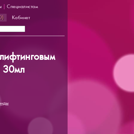
ы
|
Специалистам
0)
Кабинет
 лифтинговым
er 30мл
юиды