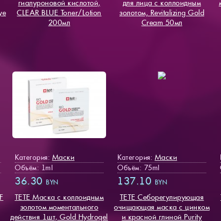
гиалуроновой кислотой,
для лица с коллоидным
ye
CLEAR BLUE Toner/Lotion
золотом, Revitalizing Gold
200мл
Cream 50мл
Маски
Маски
Категория:
Категория:
Объём: 1ml
Объём: 75ml
36.30
137.10
BYN
BYN
F
TETE Маска с коллоидным
TETE Себорегулирующая
золотом моментального
очищающая маска с цинком
действия 1шт, Gold Hydrogel
и красной глиной Purity