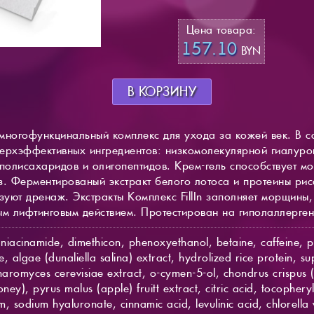
Цена товара:
157.10
BYN
В КОРЗИНУ
многофункцинальный комплекс для ухода за кожей век. В с
ерхэффективных ингредиентов: низкомолекулярной гиалуро
зополисахаридов и олигопептидов. Крем-гель способствует м
з. Ферментированый экстракт белого лотоса и протеины ри
уют дренаж. Экстракты Комплекс FillIn заполняет морщины
 лифтинговым действием. Протестирован на гиполаллерген
niacinamide, dimethicon, phenoxyethanol, betaine, caffeine, pa
, algae (dunaliella salina) extract, hydrolized rice protein, s
ccharomyces cerevisiae extract, o-cymen-5-ol, chondrus crispus
ey), pyrus malus (apple) fruitt extract, citric acid, tocopheryl
 sodium hyaluronate, cinnamic acid, levulinic acid, chlorella v