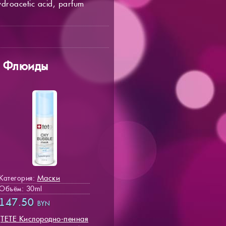
ydroacetic acid, parfum
и Флюиды
Маски
Категория:
Объём: 30ml
147.50
BYN
TETE Кислородно-пенная