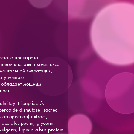
оставе препарата
новой кислоты и комплекса
оментальной гидратации,
са улучшают
, обладает мощным
ность.
lmitoyl tripeptide-5,
uperoxide dismutase, sacred
 (carrageenan) extract,
 acetate, pectin, glycerin,
ulgaris, lupinus albus protein