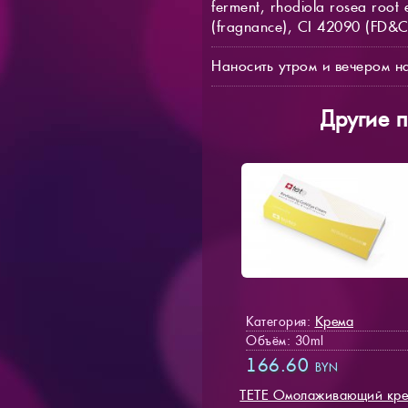
ferment, rhodiola rosea root 
(fragnance), CI 42090 (FD&
Наносить утром и вечером н
Другие 
Крема
Категория:
Объём: 30ml
166.60
BYN
TETE Омолаживающий кр