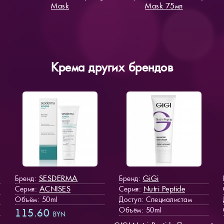
Mask
Mask 75мл
Крема других брендов
SESDERMA
GiGi
Бренд:
Бренд:
ACNISES
Nutri Peptide
Серия:
Серия:
Объём: 50ml
Доступ
: Специалистам
Объём: 50ml
115.60
BYN