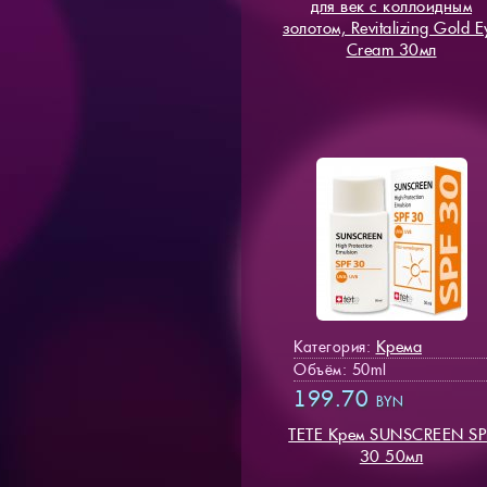
для век с коллоидным
золотом, Revitalizing Gold E
Cream 30мл
Крема
Категория:
Объём: 50ml
199.70
BYN
TETE Крем SUNSCREEN SP
30 50мл