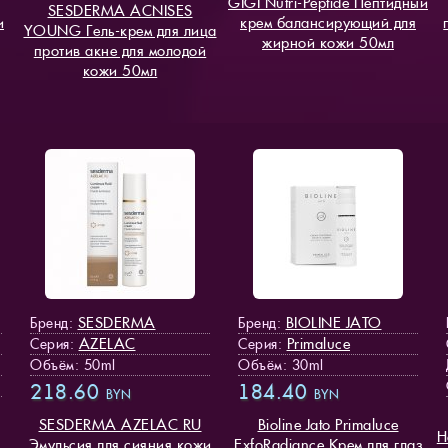
GIGI Nutri-Peptide Пептидный
SESDERMA ACNISES
и
крем балансирующий для
YOUNG Гель-крем для лица
жирной кожи 50мл
против акне для молодой
кожи 50мл
SESDERMA
BIOLINE JATO
Бренд:
Бренд:
AZELAC
Primaluce
Серия:
Серия:
Объём: 50ml
Объём: 30ml
218.60
184.40
BYN
BYN
SESDERMA AZELAC RU
Bioline Jato Primaluce
Н
Эмульсия для сияния кожи
ExfoRadiance Крем для глаз