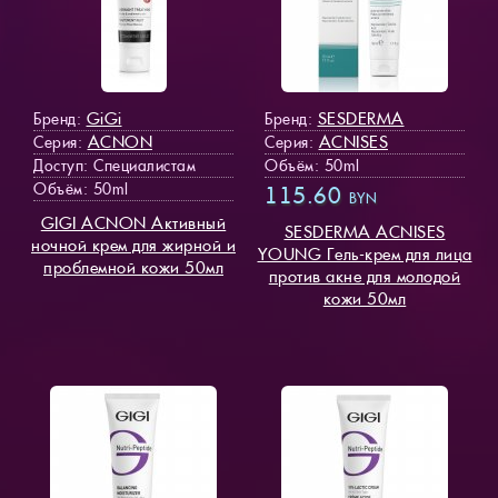
GiGi
SESDERMA
Бренд:
Бренд:
ACNON
ACNISES
Серия:
Серия:
Доступ
: Специалистам
Объём: 50ml
Объём: 50ml
115.60
BYN
GIGI ACNON Активный
SESDERMA ACNISES
ночной крем для жирной и
YOUNG Гель-крем для лица
проблемной кожи 50мл
против акне для молодой
кожи 50мл