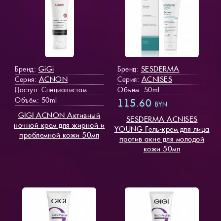
GiGi
SESDERMA
Бренд:
Бренд:
ACNON
ACNISES
Серия:
Серия:
Доступ
: Специалистам
Объём: 50ml
Объём: 50ml
115.60
BYN
GIGI ACNON Активный
SESDERMA ACNISES
ночной крем для жирной и
YOUNG Гель-крем для лица
проблемной кожи 50мл
против акне для молодой
кожи 50мл