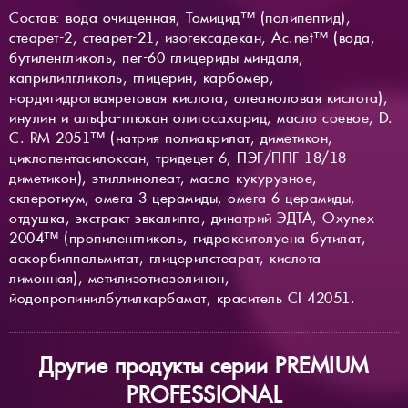
Состав: вода очищенная, Томицид™ (полипептид),
стеарет-2, стеарет-21, изогексадекан, Ac.net™ (вода,
бутиленгликоль, пег-60 глицериды миндаля,
каприлилгликоль, глицерин, карбомер,
нордигидрогваяретовая кислота, олеаноловая кислота),
инулин и альфа-глюкан олигосахарид, масло соевое, D.
C. RM 2051™ (натрия полиакрилат, диметикон,
циклопентасилоксан, тридецет-6, ПЭГ/ППГ-18/18
диметикон), этиллинолеат, масло кукурузное,
склеротиум, омега 3 церамиды, омега 6 церамиды,
отдушка, экстракт эвкалипта, динатрий ЭДТА, Oxynex
2004™ (пропиленгликоль, гидрокситолуена бутилат,
аскорбилпальмитат, глицерилстеарат, кислота
лимонная), метилизотиазолинон,
йодопропинилбутилкарбамат, краситель CI 42051.
Другие продукты серии PREMIUM
PROFESSIONAL