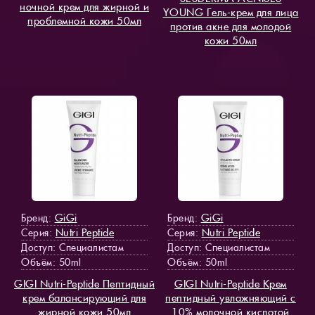
ночной крем для жирной и
YOUNG Гель-крем для лица
проблемной кожи 50мл
против акне для молодой
кожи 50мл
GiGi
GiGi
Бренд:
Бренд:
Nutri Peptide
Nutri Peptide
Серия:
Серия:
Доступ
: Специалистам
Доступ
: Специалистам
Объём: 50ml
Объём: 50ml
GIGI Nutri-Peptide Пептидный
GIGI Nutri-Peptide Крем
крем балансирующий для
пептидный увлажняющий с
жирной кожи 50мл
10% молочной кислотой