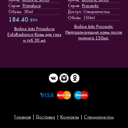
Primaluce
Proceutic
Серия:
Серия:
Объём: 30ml
Доступ
: Специалистам
Объём: 150ml
184.40
BYN
Bioline Jato Proceutic
Bioline Jato Primaluce
Нейтрализующий крем после
ExfoRadiance Крем для глаз
пилинга 150мл.
и губ 30 мл
Главная
|
Доставка
|
Контакты
|
Специалистам