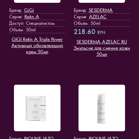
GiGi
SESDERMA
Бренд:
Бренд:
Retin A
AZELAC
Серия:
Серия:
Доступ
: Специалистам
Объём: 50ml
Объём: 50ml
218.60
BYN
GIGI Retin A Triple Power
SESDERMA AZELAC RU
Активный обновляющий
Эмульсия для сияния кожи
крем 50мл
50мл
BIOLINE JATO
BIOLINE JATO
Бренд:
Бренд: