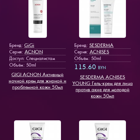
GiGi
SESDERMA
Бренд:
Бренд:
ACNON
ACNISES
Серия:
Серия:
Доступ
: Специалистам
Объём: 50ml
Объём: 50ml
115.60
BYN
GIGI ACNON Активный
SESDERMA ACNISES
ночной крем для жирной и
YOUNG Гель-крем для лица
проблемной кожи 50мл
против акне для молодой
кожи 50мл