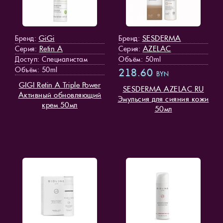
GiGi
SESDERMA
Бренд:
Бренд:
Retin A
AZELAC
Серия:
Серия:
Доступ
: Специалистам
Объём: 50ml
Объём: 50ml
218.60
BYN
GIGI Retin A Triple Power
SESDERMA AZELAC RU
Активный обновляющий
Эмульсия для сияния кожи
крем 50мл
50мл