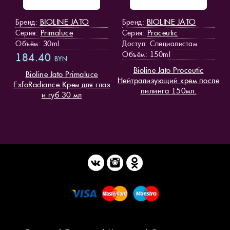
BIOLINE JATO
BIOLINE JATO
Бренд:
Бренд:
Primaluce
Proceutic
Серия:
Серия:
Объём: 30ml
Доступ
: Специалистам
Объём: 150ml
184.40
BYN
Bioline Jato Proceutic
Bioline Jato Primaluce
Нейтрализующий крем после
ExfoRadiance Крем для глаз
пилинга 150мл.
и губ 30 мл