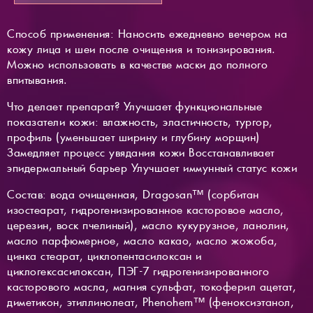
Способ применения: Наносить ежедневно вечером на
кожу лица и шеи после очищения и тонизирования.
Можно использовать в качестве маски до полного
впитывания.
Что делает препарат? Улучшает функциональные
показатели кожи: влажность, эластичность, тургор,
профиль (уменьшает ширину и глубину морщин)
Замедляет процесс увядания кожи Восстанавливает
эпидермальный барьер Улучшает иммунный статус кожи
Состав: вода очищенная, Dragosan™ (сорбитан
изостеарат, гидрогенизированное касторовое масло,
церезин, воск пчелиный), масло кукурузное, ланолин,
масло парфюмерное, масло какао, масло жожоба,
цинка стеарат, циклопентасилоксан и
циклогексасилоксан, ПЭГ-7 гидрогенизированного
касторового масла, магния сульфат, токоферил ацетат,
диметикон, этиллинолеат, Phenohem™ (феноксиэтанол,