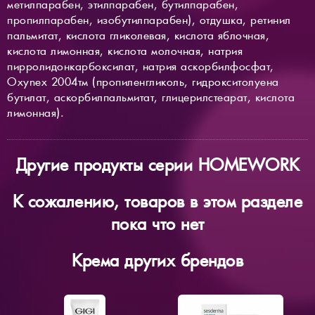
метилпарабен, этилпарабен, бутилпарабен,
пропилпарабен, изобутилпарабен), отдушка, ретинил
пальмитат, кислота гликолевая, кислота яблочная,
кислота лимонная, кислота молочная, натрия
пирролидонкарбоксилат, натрия аскорбилфосфат,
Oxynex 2004тм (пропиленгликоль, гидрокситолуена
бутилат, аскорбилпальмитат, глицерилстеарат, кислота
лимонная).
Другие продукты серии HOMEWORK
К сожалению, товаров в этом разделе
пока что нет
Крема других брендов