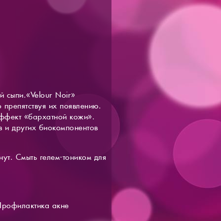
 сыпи.«Velour Noir»
 препятствуя их появлению.
эффект «бархатной кожи».
ав и других биокомпонентов
нут. Смыть гелем-тоником для
Профилактика акне