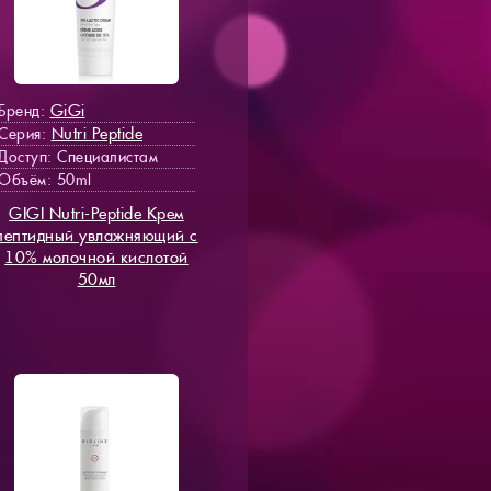
GiGi
Бренд:
Nutri Peptide
Серия:
Доступ
: Специалистам
Объём: 50ml
GIGI Nutri-Peptide Крем
пептидный увлажняющий с
10% молочной кислотой
50мл