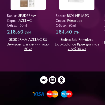
SESDERMA
BIOLINE JATO
Бренд:
Бренд:
AZELAC
Primaluce
Серия:
Серия:
Объём: 50ml
Объём: 30ml
218.60
184.40
BYN
BYN
SESDERMA AZELAC RU
Bioline Jato Primaluce
Н
Эмульсия для сияния кожи
ExfoRadiance Крем для глаз
50мл
и губ 30 мл