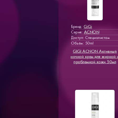
GiGi
Бренд:
ACNON
Серия:
Доступ
: Специалистам
Объём: 50ml
GIGI ACNON Активный
ночной крем для жирной 
проблемной кожи 50мл