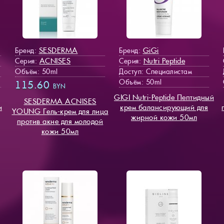
SESDERMA
GiGi
Бренд:
Бренд:
ACNISES
Nutri Peptide
Серия:
Серия:
Объём: 50ml
Доступ
: Специалистам
Объём: 50ml
115.60
BYN
GIGI Nutri-Peptide Пептидный
SESDERMA ACNISES
и
крем балансирующий для
YOUNG Гель-крем для лица
жирной кожи 50мл
против акне для молодой
кожи 50мл