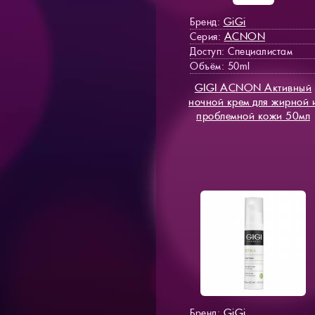
GiGi
Бренд:
ACNON
Серия:
Доступ
: Специалистам
Объём: 50ml
GIGI ACNON Активный
ночной крем для жирной 
проблемной кожи 50мл
GiGi
Бренд: