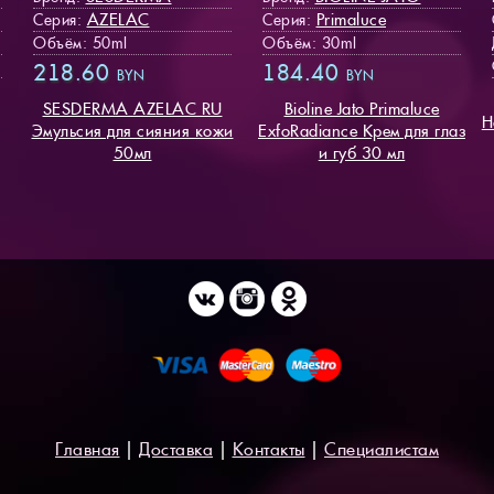
AZELAC
Primaluce
Серия:
Серия:
Объём: 50ml
Объём: 30ml
218.60
184.40
BYN
BYN
SESDERMA AZELAC RU
Bioline Jato Primaluce
Н
Эмульсия для сияния кожи
ExfoRadiance Крем для глаз
50мл
и губ 30 мл
Главная
|
Доставка
|
Контакты
|
Специалистам