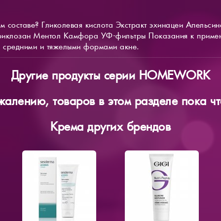
ом составе? Гликолевая кислота Экстракт эхинацеи Апельси
риклозан Ментол Камфора УФ-фильтры Показания к приме
 средними и тяжелыми формами акне.
Другие продукты серии HOMEWORK
жалению, товаров в этом разделе пока чт
Крема других брендов