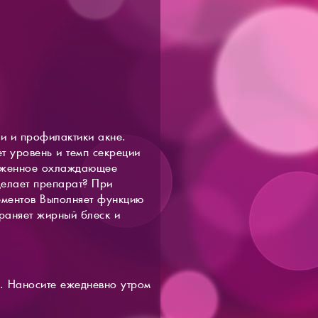
и и профилактики акне.
т уровень и темп секреции
раженное охлаждающее
делает препарат? При
ементов Выполняет функцию
раняет жирный блеск и
ж. Наносите ежедневно утром