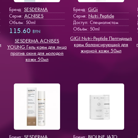
SESDERMA
GiGi
Бренд:
Бренд:
ACNISES
Nutri Peptide
Серия:
Серия:
Объём: 50ml
Доступ
: Специалистам
Объём: 50ml
115.60
BYN
GIGI Nutri-Peptide Пептидный
SESDERMA ACNISES
и
крем балансирующий для
YOUNG Гель-крем для лица
жирной кожи 50мл
против акне для молодой
кожи 50мл
SESDERMA
BIOLINE JATO
Бренд:
Бренд: