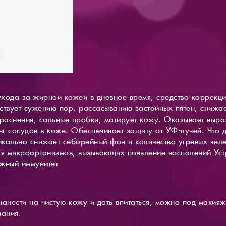
хода за жирной кожей в дневное время, средство коррекци
ствует сужению пор, рассасыванию застойных пятен, снижае
краснения, сальные пробки, матирует кожу. Оказывает вы
нг сосудов в коже. Обеспечивает защиту от УФ-лучей. Что 
кально снижает себорейный фон и количество угревых эел
ля микроорганизмов, вызывающих появление воспалений Уст
жный иммунитет
нанести на чистую кожу и дать впитаться, можно под макия
вания.