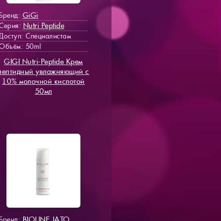
GiGi
Бренд:
Nutri Peptide
Серия:
Доступ
: Специалистам
Объём: 50ml
GIGI Nutri-Peptide Крем
пептидный увлажняющий с
10% молочной кислотой
50мл
BIOLINE JATO
Бренд: