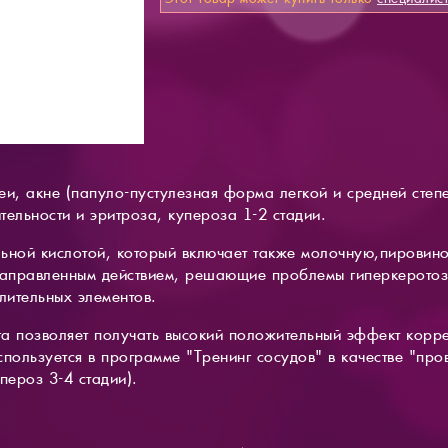
и, акне (папуло-пустулезная форма легкой и средней степен
ельности и эритроза, купероза 1-2 стадии.
ьной кислотой, который включает также молочную,пировин
 направленным действием, решающие проблемы гиперкерото
алительных элементов.
а позволяет получать высокий положительный эффект корр
пользуется в программе "Тренинг сосудов" в качестве "про
пероз 3-4 стадии).