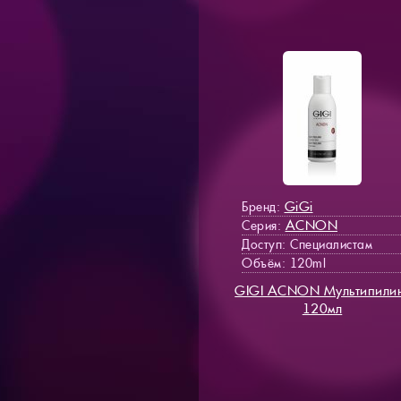
GiGi
Бренд:
ACNON
Серия:
Доступ
: Специалистам
Объём: 120ml
GIGI ACNON Мультипили
120мл