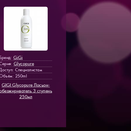
GiGi
Бренд:
Glycopure
Серия:
Доступ
: Специалистам
Объём: 250ml
GIGI Glycopure Лосьон-
обезжириватель 3 ступень
250мл