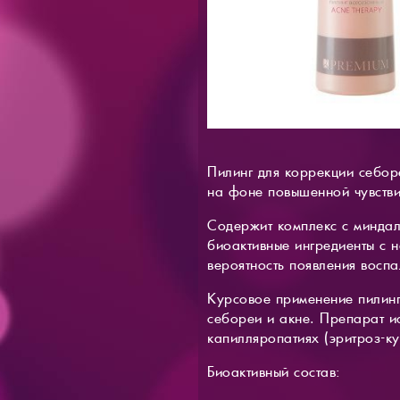
Пилинг для коррекции себоре
на фоне повышенной чувствит
Содержит комплекс с миндал
биоактивные ингредиенты с
вероятность появления восп
Курсовое применение пилинг
себореи и акне. Препарат ис
капилляропатиях (эритроз-ку
Биоактивный состав: