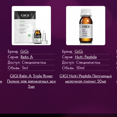
GiGi
GiGi
Бренд:
Бренд:
Retin A
Nutri Peptide
Серия:
Серия:
Доступ
: Специалистам
Доступ
: Специалистам
Объём: 5ml
Объём: 50ml
GIGI Retin A Triple Power
GIGI Nutri-Peptide Пептидный
жи
Пилинг для деликатных зон
молочной пилинг 50мл
5мл