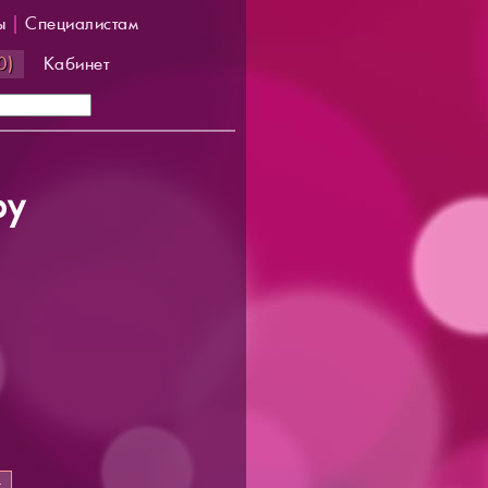
ы
|
Специалистам
0)
Кабинет
py
т
.