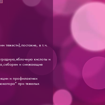
и тяжести),постакне, в т.ч.
оградную,яблочную кислоты и
за,себореи и снижающие
екции и профилактики
вокатора" при тяжелых