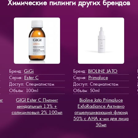
Химические пилинги других брендов
GiGi
BIOLINE JATO
Бренд:
Бренд:
Ester C
Primaluce
Серия:
Серия:
Доступ
: Специалистам
Доступ
: Специалистам
Объём: 100ml
Объём: 50ml
нг
GIGI Ester C Пилинг
Bioline Jato Primaluce
миндальный 13% +
ExfoRadiance Активно
салициловый 2% 100мл
отшелушивающий флюид
50% с AHA к-ми для лица
50мл