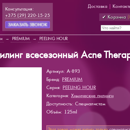
Доставка
|
Контакт
Консультация:
+375 (29) 220-15-25
✔ Корзина
(
ЗАКАЗАТЬ ЗВОНОК
ги
→
PREMIUM
→
PEELING HOUR
илинг всесезонный Acne Thera
Артикул: A-893
Бренд:
PREMIUM
Серия:
PEELING HOUR
Категория:
Химические пилинги
Доступность
: Специалистам
Объём: 125ml
Этот товар может купить только
специалис